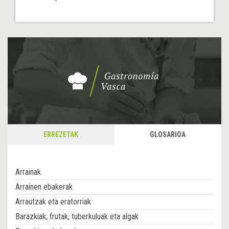
ERREZETAK
GLOSARIOA
Arrainak
Arrainen ebakerak
Arrautzak eta eratorriak
Barazkiak, frutak, tuberkuluak eta algak