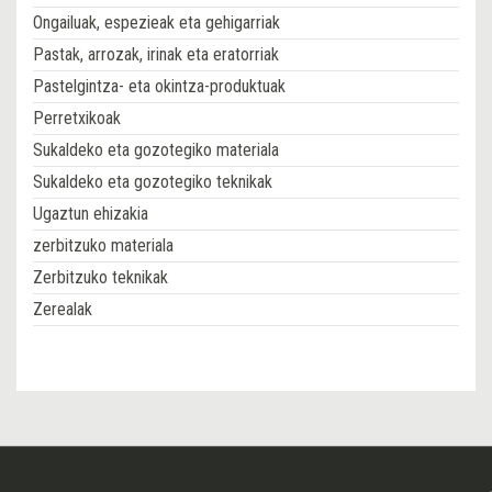
Ongailuak, espezieak eta gehigarriak
Pastak, arrozak, irinak eta eratorriak
Pastelgintza- eta okintza-produktuak
Perretxikoak
Sukaldeko eta gozotegiko materiala
Sukaldeko eta gozotegiko teknikak
Ugaztun ehizakia
zerbitzuko materiala
Zerbitzuko teknikak
Zerealak