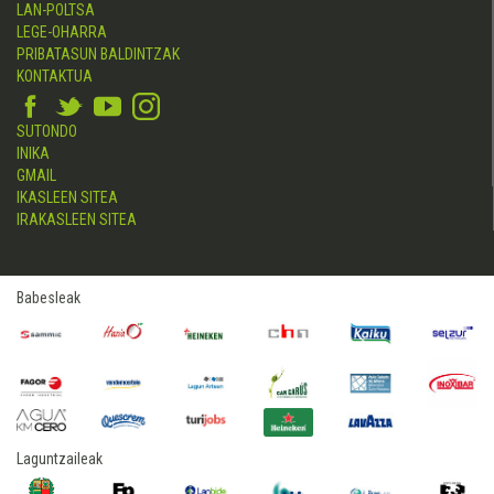
LAN-POLTSA
LEGE-OHARRA
PRIBATASUN BALDINTZAK
KONTAKTUA
SUTONDO
INIKA
GMAIL
IKASLEEN SITEA
IRAKASLEEN SITEA
Babesleak
Laguntzaileak