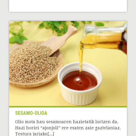
SESAMO-OLIOA
Olio mota hau sesamoaren hazietatik lortzen da.
Hazi horiei “ajonjolí” ere esaten zaie gaztelaniaz.
Testura jariako[...]