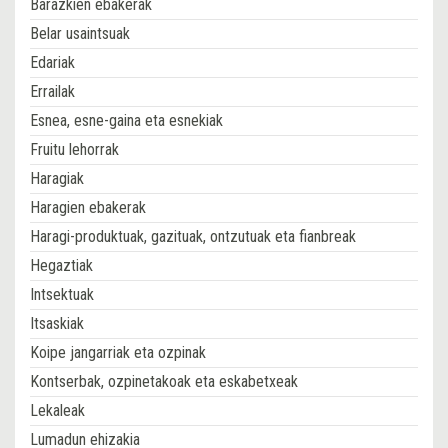
Barazkien ebakerak
Belar usaintsuak
Edariak
Errailak
Esnea, esne-gaina eta esnekiak
Fruitu lehorrak
Haragiak
Haragien ebakerak
Haragi-produktuak, gazituak, ontzutuak eta fianbreak
Hegaztiak
Intsektuak
Itsaskiak
Koipe jangarriak eta ozpinak
Kontserbak, ozpinetakoak eta eskabetxeak
Lekaleak
Lumadun ehizakia