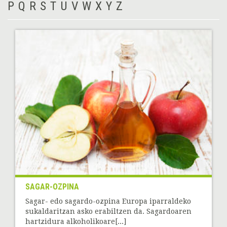
P
Q
R
S
T
U
V
W
X
Y
Z
SAGAR-OZPINA
Sagar- edo sagardo-ozpina Europa iparraldeko
sukaldaritzan asko erabiltzen da. Sagardoaren
hartzidura alkoholikoare[...]