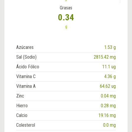
Grasas
0.34
g
Azúcares
1.53 g
Sal (Sodio)
2815.42 mg
Ácido Fólico
11.1 ug
Vitamina C
4.36 g
Vitamina A
64.62 ug
Zinc
0.04 mg
Hierro
0.28 mg
Calcio
19.16 mg
Colesterol
0.0 mg