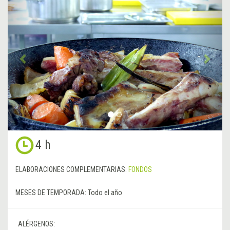
Anterior
&rsa
4 h
ELABORACIONES COMPLEMENTARIAS:
FONDOS
MESES DE TEMPORADA:
Todo el año
ALÉRGENOS: