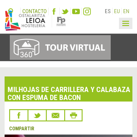
CONTACTO
ES
EU
EN
Togg
navig
MILHOJAS DE CARRILLERA Y CALABAZA
CON ESPUMA DE BACON
COMPARTIR