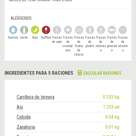
ALÉRGENOS:
Huevos
Leche
Soja
Sulfitos
Trazas
Trazas
Trazas
Trazas
Trazas
Trazas
Trazas
de apio
de
de
de
de
de
de
crustác
frutos
gluten
mostaz
pescad
sésam
eos
de
a
o
o
cáscar
a
INGREDIENTES PARA 5 RACIONES
CALCULAR RACIONES
Carrillera de ternera
0.333 kg
Ajo
1.333 ud
Cebolla
0.04 kg
Zanahoria
0.01 kg