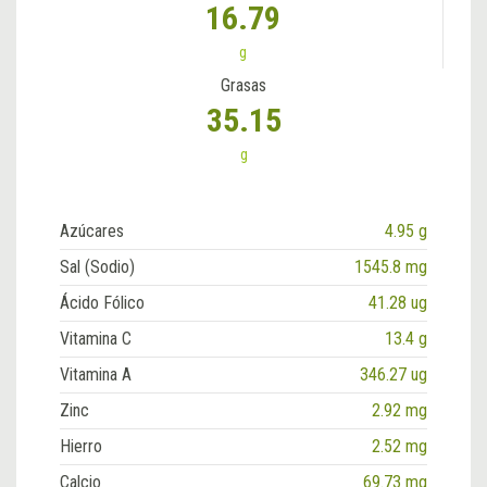
16.79
g
Grasas
35.15
g
Azúcares
4.95 g
Sal (Sodio)
1545.8 mg
Ácido Fólico
41.28 ug
Vitamina C
13.4 g
Vitamina A
346.27 ug
Zinc
2.92 mg
Hierro
2.52 mg
Calcio
69.73 mg