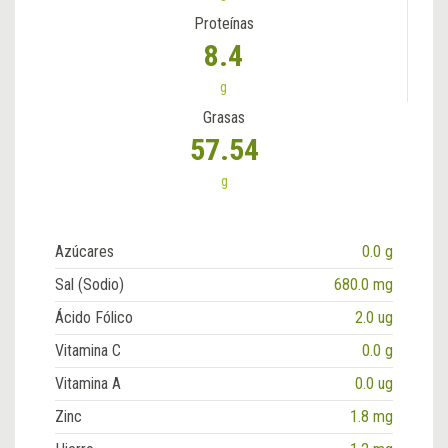
Proteínas
8.4
g
Grasas
57.54
g
Azúcares
0.0 g
Sal (Sodio)
680.0 mg
Ácido Fólico
2.0 ug
Vitamina C
0.0 g
Vitamina A
0.0 ug
Zinc
1.8 mg