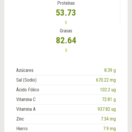
Proteínas
53.73
g
Grasas
82.64
g
Azúcares
8.39 g
Sal (Sodio)
670.22 mg
Ácido Fólico
102.2 ug
Vitamina C
72.81 g
Vitamina A
937.82 ug
Zinc
7.34 mg
Hierro
7.9 mg