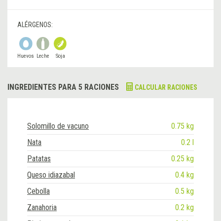
ALÉRGENOS:
Huevos
Leche
Soja
INGREDIENTES PARA 5 RACIONES
CALCULAR RACIONES
Solomillo de vacuno
0.75 kg
Nata
0.2 l
Patatas
0.25 kg
Queso idiazabal
0.4 kg
Cebolla
0.5 kg
Zanahoria
0.2 kg