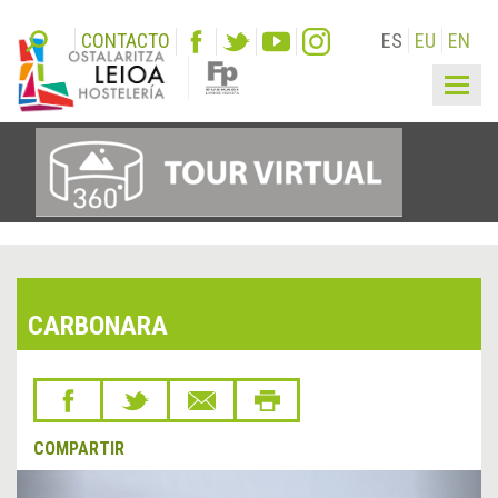
CONTACTO
ES
EU
EN
Togg
navig
CARBONARA
COMPARTIR
&lsaquo;
Sigu