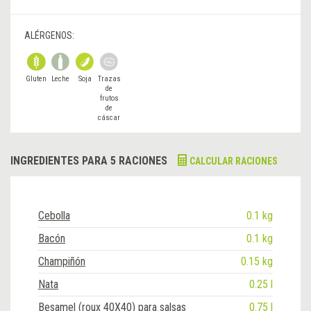
ALÉRGENOS:
Gluten
Leche
Soja
Trazas
de
frutos
de
cáscar
a
INGREDIENTES PARA 5 RACIONES
CALCULAR RACIONES
Cebolla
0.1 kg
Bacón
0.1 kg
Champiñón
0.15 kg
Nata
0.25 l
Besamel (roux 40X40) para salsas
0.75 l