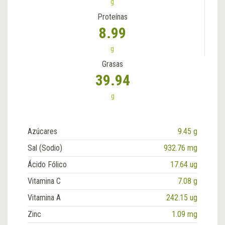
g
Proteínas
8.99
g
Grasas
39.94
g
Azúcares
9.45 g
Sal (Sodio)
932.76 mg
Ácido Fólico
17.64 ug
Vitamina C
7.08 g
Vitamina A
242.15 ug
Zinc
1.09 mg