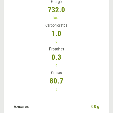
Energía
732.0
kcal
Carbohidratos
1.0
g
Proteínas
0.3
g
Grasas
80.7
g
Azúcares
0.0 g