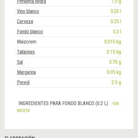
Pimienta negra
1.5 g
Vino blanco
0.05 l
Cerveza
0.25 l
Fondo blanco
0.2 l
Maizcrem
0.015 kg
Tallarines
0.15 kg
Sal
3.75 g
Margarina
0.05 kg
Perejil
2.5 g
INGREDIENTES PARA FONDO BLANCO (0.2 L)
VER
RECETA