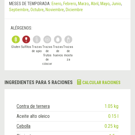
MESES DE TEMPORADA:
Enero
,
Febrero
,
Marzo
,
Abril
,
Mayo
,
Junio
,
Septiembre
,
Octubre
,
Noviembre
,
Diciembre
ALÉRGENOS:
Gluten
Sulfitos
Trazas
Trazas
Trazas
Trazas
de apio
de
de
de
frutos
huevos
mosta
de
za
cáscar
a
INGREDIENTES PARA 5 RACIONES
CALCULAR RACIONES
Contra de ternera
1.05 kg
Aceite alto oleico
0.15 l
Cebolla
0.25 kg