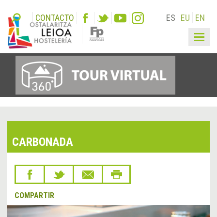
CONTACTO
ES
EU
EN
Togg
navig
CARBONADA
COMPARTIR
&lsaquo;
Sigu