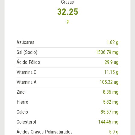
Grasas
32.25
g
Azúcares
1.62 g
Sal (Sodio)
1506.79 mg
Ácido Fólico
29.9 ug
Vitamina C
11.15 g
Vitamina A
105.32 ug
Zinc
8.36 mg
Hierro
5.82 mg
Calcio
85.57 mg
Colesterol
144.46 mg
Ácidos Grasos Polinsaturados
5.9 g