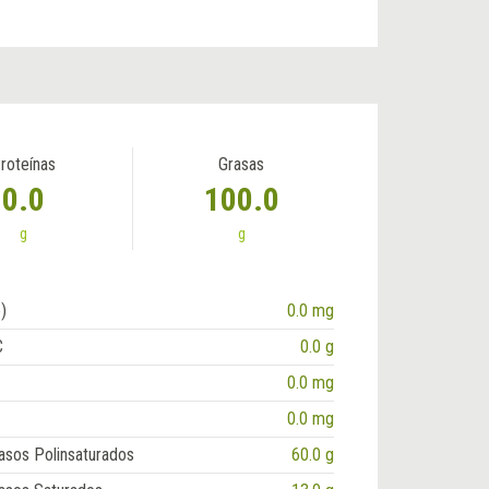
roteínas
Grasas
0.0
100.0
g
g
)
0.0 mg
C
0.0 g
0.0 mg
0.0 mg
asos Polinsaturados
60.0 g