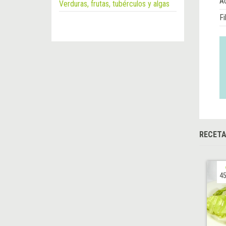
Á
Verduras, frutas, tubérculos y algas
Fi
RECET
45