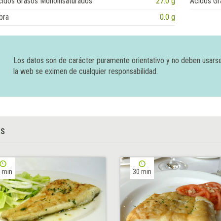
cidos Grasos Monoinsaturados
27.0 g
Ácidos Gr
bra
0.0 g
Los datos son de carácter puramente orientativo y no deben usars
la web se eximen de cualquier responsabilidad.
AS
 min
30 min