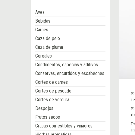
Aves
Bebidas
Carnes
Caza de pelo
Caza de pluma
Cereales
Condimentos, especias y aditivos
Conservas, encurtidos y escabeches
Cortes de carnes
Cortes de pescado
E
Cortes de verdura
t
Despojos
E
d
Frutos secos
P
Grasas comestibles y vinagres
m
Hierbas aromáticas