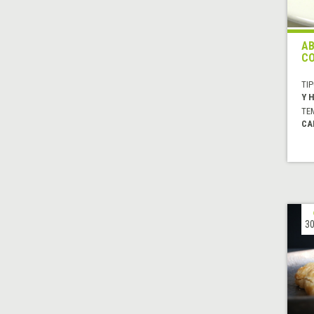
AB
CO
TIP
Y 
TE
CA
30