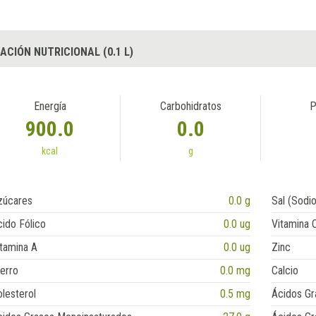
ACIÓN NUTRICIONAL (0.1 L)
Energía
Carbohidratos
P
900.0
0.0
kcal
g
zúcares
0.0 g
Sal (Sodio
ido Fólico
0.0 ug
Vitamina 
tamina A
0.0 ug
Zinc
erro
0.0 mg
Calcio
lesterol
0.5 mg
Ácidos Gr