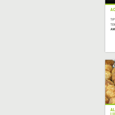
AC
TIP
TE
AM
AL
LU