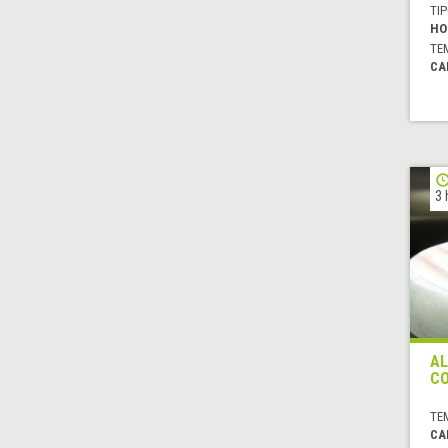
TIP
HO
TE
CA
3 
AL
CO
TE
CA