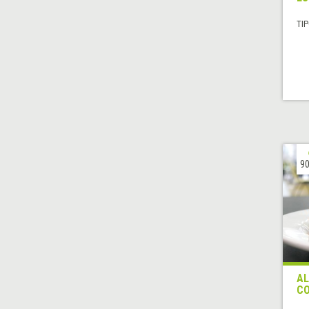
TIP
90
AL
CO