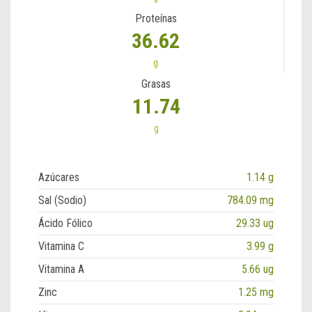
Proteínas
36.62
g
Grasas
11.74
g
Azúcares
1.14 g
Sal (Sodio)
784.09 mg
Ácido Fólico
29.33 ug
Vitamina C
3.99 g
Vitamina A
5.66 ug
Zinc
1.25 mg