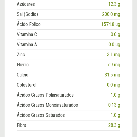
Azúcares
12.3 g
Sal (Sodio)
200.0 mg
Ácido Fólico
1574.8 ug
Vitamina C
0.0 g
Vitamina A
0.0 ug
Zinc
3.1 mg
Hierro
7.9 mg
Calcio
31.5 mg
Colesterol
0.0 mg
Ácidos Grasos Polinsaturados
1.0 g
Ácidos Grasos Monoinsaturados
0.13 g
Ácidos Grasos Saturados
1.0 g
Fibra
28.3 g