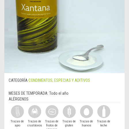
CATEGORÍA
CONDIMENTOS, ESPECIAS Y ADITIVOS
MESES DE TEMPORADA:
Todo el año
ALÉRGENOS
Trazas de
Trazas de
Trazas de
Trazas de
Trazas de
Trazas de
apio
crustáceos
frutos de
gluten
huevos
leche