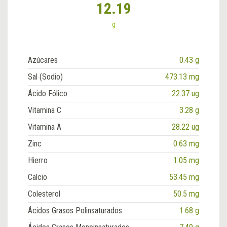
12.19
g
Azúcares
0.43 g
Sal (Sodio)
473.13 mg
Ácido Fólico
22.37 ug
Vitamina C
3.28 g
Vitamina A
28.22 ug
Zinc
0.63 mg
Hierro
1.05 mg
Calcio
53.45 mg
Colesterol
50.5 mg
Ácidos Grasos Polinsaturados
1.68 g