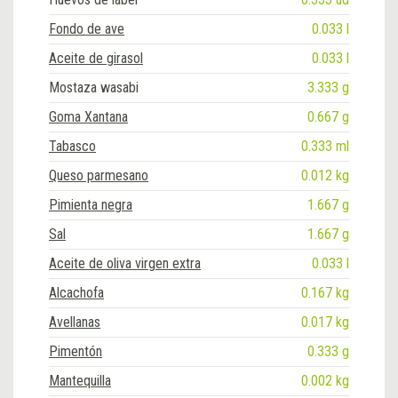
Fondo de ave
0.033 l
Aceite de girasol
0.033 l
Mostaza wasabi
3.333 g
Goma Xantana
0.667 g
Tabasco
0.333 ml
Queso parmesano
0.012 kg
Pimienta negra
1.667 g
Sal
1.667 g
Aceite de oliva virgen extra
0.033 l
Alcachofa
0.167 kg
Avellanas
0.017 kg
Pimentón
0.333 g
Mantequilla
0.002 kg