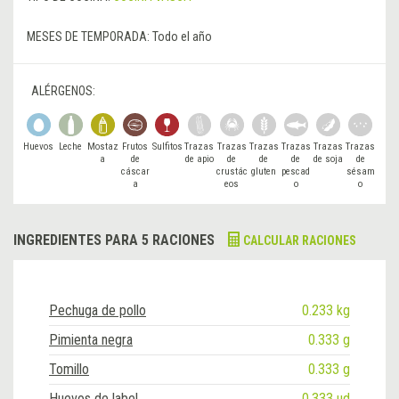
MESES DE TEMPORADA:
Todo el año
ALÉRGENOS:
Huevos
Leche
Mostaz
Frutos
Sulfitos
Trazas
Trazas
Trazas
Trazas
Trazas
Trazas
a
de
de apio
de
de
de
de soja
de
cáscar
crustác
gluten
pescad
sésam
a
eos
o
o
INGREDIENTES PARA 5 RACIONES
CALCULAR RACIONES
Pechuga de pollo
0.233 kg
Pimienta negra
0.333 g
Tomillo
0.333 g
Huevos de label
0.333 ud