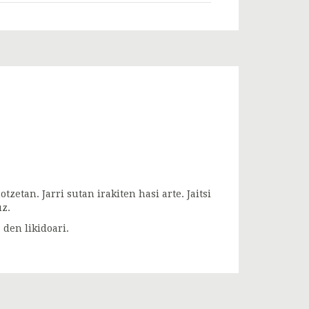
tzetan. Jarri sutan irakiten hasi arte. Jaitsi
uz.
 den likidoari.