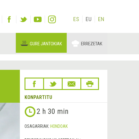
ES
EU
EN
GURE JANTOKIAK
ERREZETAK
KONPARTITU
2 h 30 min
OSAGARRIAK:
HONDOAK