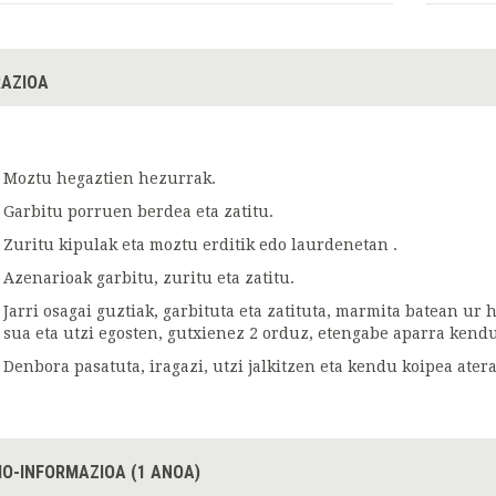
AZIOA
Moztu hegaztien hezurrak.
Garbitu porruen berdea eta zatitu.
Zuritu kipulak eta moztu erditik edo laurdenetan .
Azenarioak garbitu, zuritu eta zatitu.
Jarri osagai guztiak, garbituta eta zatituta, marmita batean ur ho
sua eta utzi egosten, gutxienez 2 orduz, etengabe aparra kend
Denbora pasatuta, iragazi, utzi jalkitzen eta kendu koipea atera
IO-INFORMAZIOA (1 ANOA)