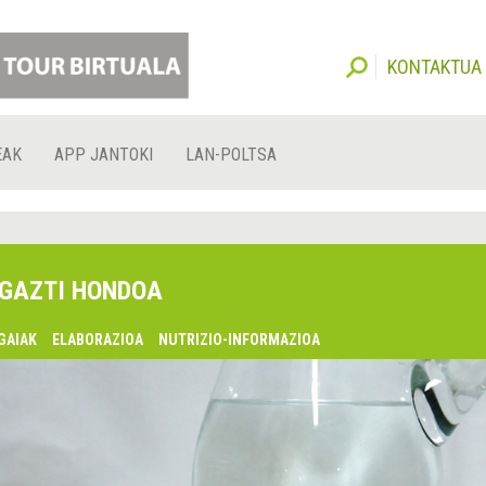
KONTAKTUA
EAK
APP JANTOKI
LAN-POLTSA
GAZTI HONDOA
GAIAK
ELABORAZIOA
NUTRIZIO-INFORMAZIOA