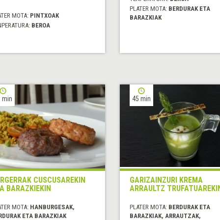
PLATER MOTA:
BERDURAK ETA
ATER MOTA:
PINTXOAK
BARAZKIAK
NPERATURA:
BEROA
 min
45 min
RGERRAK CUSCUSAREKIN
GARIZAINZURI KREMA
A BARAZKIEKIN
ARRAULTZ TRUFATUAREKI
ATER MOTA:
HANBURGESAK,
PLATER MOTA:
BERDURAK ETA
RDURAK ETA BARAZKIAK
BARAZKIAK, ARRAUTZAK,