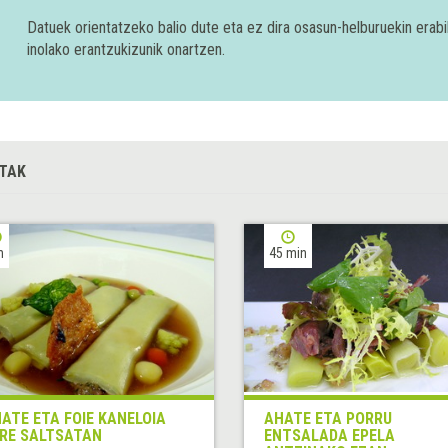
Datuek orientatzeko balio dute eta ez dira osasun-helburuekin era
inolako erantzukizunik onartzen.
TAK
h
45 min
ATE ETA FOIE KANELOIA
AHATE ETA PORRU
RE SALTSATAN
ENTSALADA EPELA