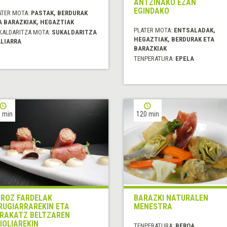
ANTZINAKO EZAN
EGINDAKO
ATER MOTA:
PASTAK, BERDURAK
A BARAZKIAK, HEGAZTIAK
PLATER MOTA:
ENTSALADAK,
KALDARITZA MOTA:
SUKALDARITZA
HEGAZTIAK, BERDURAK ETA
ALIARRA
BARAZKIAK
TENPERATURA:
EPELA
 min
120 min
ROZ FARDELAK
BARAZKI NATURALEN
RUGIARRAREKIN ETA
MENESTRA
RAKATZ BELTZAREN
IOLIAREKIN
TENPERATURA:
BEROA