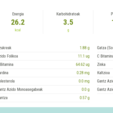
Energia
Karbohidratoak
P
26.2
3.5
kcal
g
zukreak
1.88 g
Gatza (So
ido Folikoa
11.1 ug
C Bitamin
Bitamina
64.62 ug
Zinka
rdina
0.28 mg
Kaltzioa
lesterola
0.0 mg
Gantz Azi
antz Azido Monoasegabeak
0.0 g
Gantz Azi
untza
0.57 g