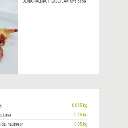
DENBORALDIKO HILABETEAK:
Urte osoa
k
0.025 kg
arkasa
0.15 kg
alda, hautsean
0.05 kg