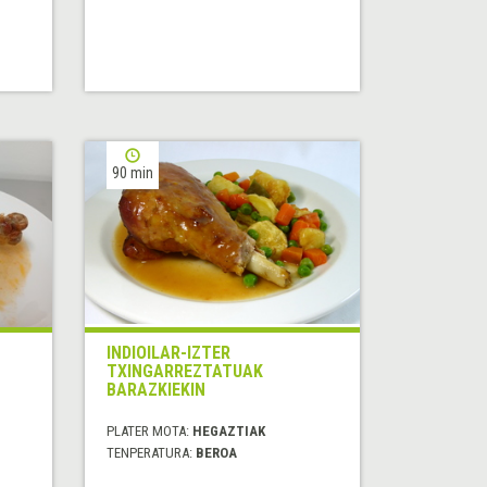
90 min
INDIOILAR-IZTER
TXINGARREZTATUAK
BARAZKIEKIN
PLATER MOTA:
HEGAZTIAK
TENPERATURA:
BEROA