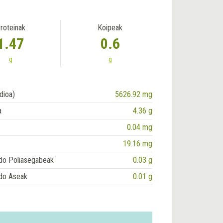
roteinak
Koipeak
1.47
0.6
g
g
dioa)
5626.92 mg
a
4.36 g
0.04 mg
19.16 mg
do Poliasegabeak
0.03 g
do Aseak
0.01 g