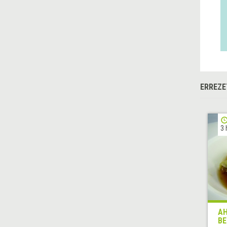
ERREZE
3 
AH
BE