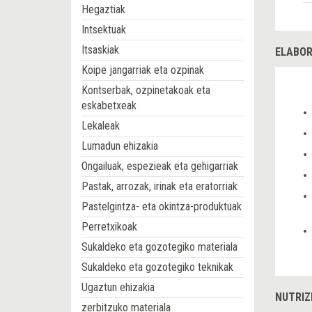
Hegaztiak
Intsektuak
Itsaskiak
ELABOR
Koipe jangarriak eta ozpinak
Kontserbak, ozpinetakoak eta
eskabetxeak
Lekaleak
Lumadun ehizakia
Ongailuak, espezieak eta gehigarriak
Pastak, arrozak, irinak eta eratorriak
Pastelgintza- eta okintza-produktuak
Perretxikoak
Sukaldeko eta gozotegiko materiala
Sukaldeko eta gozotegiko teknikak
Ugaztun ehizakia
NUTRIZ
zerbitzuko materiala