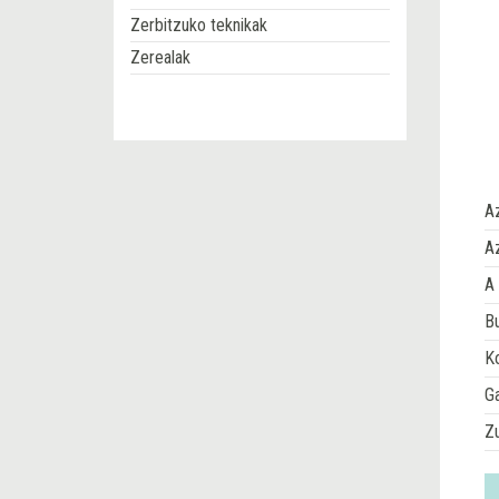
Zerbitzuko teknikak
Zerealak
A
Az
A 
Bu
Ko
G
Z