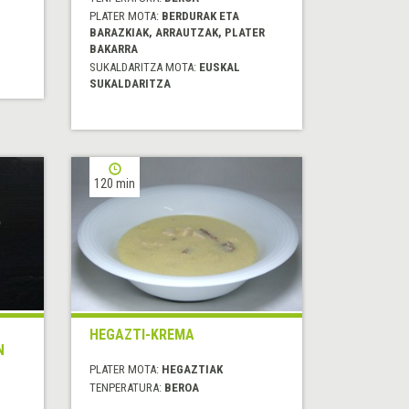
PLATER MOTA:
BERDURAK ETA
BARAZKIAK, ARRAUTZAK, PLATER
BAKARRA
SUKALDARITZA MOTA:
EUSKAL
SUKALDARITZA
120 min
HEGAZTI-KREMA
N
PLATER MOTA:
HEGAZTIAK
TENPERATURA:
BEROA