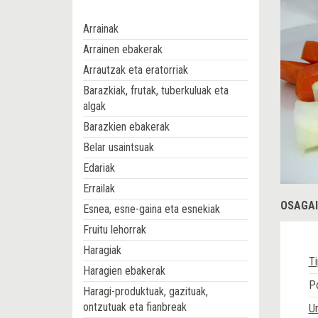
Arrainak
Arrainen ebakerak
Arrautzak eta eratorriak
Barazkiak, frutak, tuberkuluak eta
algak
Barazkien ebakerak
Belar usaintsuak
Edariak
Errailak
OSAGAI
Esnea, esne-gaina eta esnekiak
Fruitu lehorrak
Haragiak
Ti
Haragien ebakerak
Po
Haragi-produktuak, gazituak,
ontzutuak eta fianbreak
U