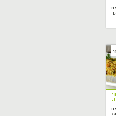
PL
TE
60
BU
ET
PL
BE