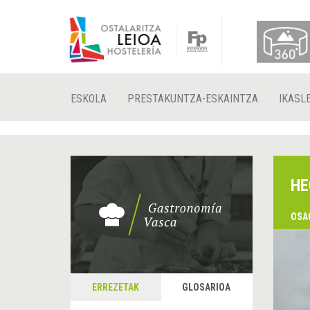
ESKOLA
PRESTAKUNTZA-ESKAINTZA
IKASL
HE
OSA
ERREZETAK
GLOSARIOA