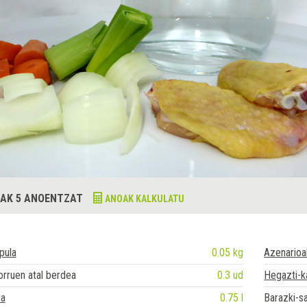
AK 5 ANOENTZAT
ANOAK KALKULATU
pula
0.05 kg
Azenarioa
rruen atal berdea
0.3 ud
Hegazti-k
ra
0.75 l
Barazki-s