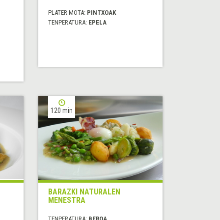
PLATER MOTA:
PINTXOAK
TENPERATURA:
EPELA
120 min
BARAZKI NATURALEN
MENESTRA
TENPERATURA:
BEROA