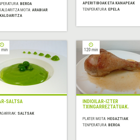
APERITIBOAK ETA KANAPEAK
NPERATURA:
BEROA
TENPERATURA:
EPELA
KALDARITZA MOTA:
ARABIAR
KALDARITZA
 min
120 min
AR-SALTSA
INDIOILAR-IZTER
TXINGARREZTATUAK.
AGARRIAK:
SALTSAK
PLATER MOTA:
HEGAZTIAK
TENPERATURA:
BEROA