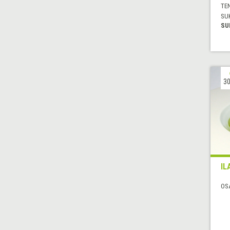
TE
SU
SU
30
IL
OS