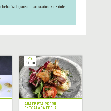
bili behar.Webgunearen arduradunek ez dute
45 min
AHATE ETA PORRU
ENTSALADA EPELA