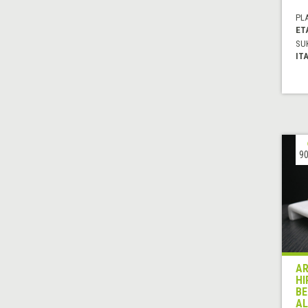
PL
ET
SU
IT
90
AR
HI
BE
AL