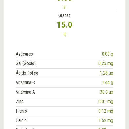
g
Grasas
15.0
g
Azúcares
0.03 g
Sal (Sodio)
0.25 mg
Ácido Fólico
1.28 ug
Vitamina C
1.44 g
Vitamina A
30.0 ug
Zinc
0.01 mg
Hierro
0.12 mg
Calcio
1.52 mg