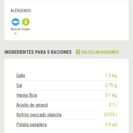
ALÉRGENOS:
Pescad
Gluten
o
INGREDIENTES PARA 5 RACIONES
CALCULAR RACIONES
Gallo
1.5 kg
Sal
3.75 g
Harina floja
0.1 kg
Aceite de girasol
0.1 l
Refrito pescado plancha
0.075 l
Patata panadera
5.0 ud