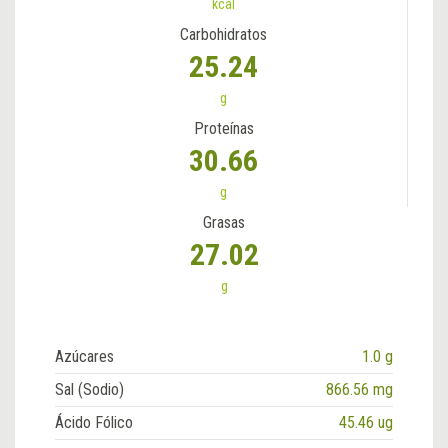
kcal
Carbohidratos
25.24
g
Proteínas
30.66
g
Grasas
27.02
g
Azúcares
1.0 g
Sal (Sodio)
866.56 mg
Ácido Fólico
45.46 ug