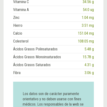
Vitamina C
34.56 g
Vitamina A
54.0 ug
Zinc
1.04 mg
Hierro
3.51 mg
Calcio
151.04 mg
Colesterol
108.05 mg
Ácidos Grasos Polinsaturados
5.48 g
Ácidos Grasos Monoinsaturados
15.78 g
Ácidos Grasos Saturados
4.31 g
Fibra
3.06 g
Los datos son de carácter puramente
orientativo y no deben usarse con fines
médicos. Los responsables de la web se