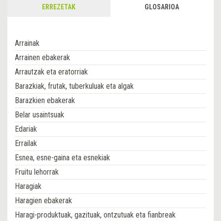
ERREZETAK
GLOSARIOA
Arrainak
Arrainen ebakerak
Arrautzak eta eratorriak
Barazkiak, frutak, tuberkuluak eta algak
Barazkien ebakerak
Belar usaintsuak
Edariak
Errailak
Esnea, esne-gaina eta esnekiak
Fruitu lehorrak
Haragiak
Haragien ebakerak
Haragi-produktuak, gazituak, ontzutuak eta fianbreak