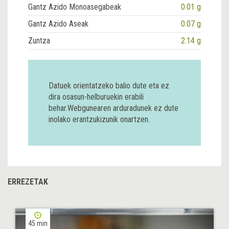
Gantz Azido Monoasegabeak
0.01 g
Gantz Azido Aseak
0.07 g
Zuntza
2.14 g
Datuek orientatzeko balio dute eta ez
dira osasun-helburuekin erabili
behar.Webgunearen arduradunek ez dute
inolako erantzukizunik onartzen.
ERREZETAK
45 min