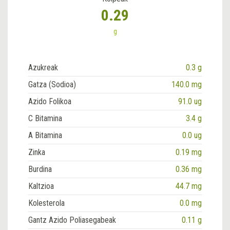
0.29
g
Azukreak
0.3 g
Gatza (Sodioa)
140.0 mg
Azido Folikoa
91.0 ug
C Bitamina
3.4 g
A Bitamina
0.0 ug
Zinka
0.19 mg
Burdina
0.36 mg
Kaltzioa
44.7 mg
Kolesterola
0.0 mg
Gantz Azido Poliasegabeak
0.11 g