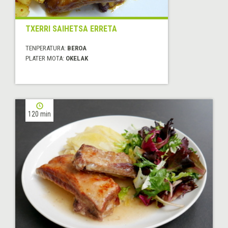
TXERRI SAIHETSA ERRETA
TENPERATURA:
BEROA
PLATER MOTA:
OKELAK
120 min