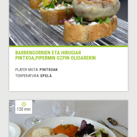
BARRENGORRIEN ETA HIRUGIAR
PINTXOA,PIPERMIN OZPIN OLIOAREKIN
PLATER MOTA:
PINTXOAK
TENPERATURA:
EPELA
120 min