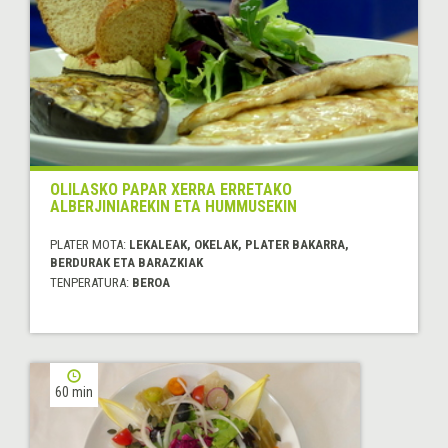
OLILASKO PAPAR XERRA ERRETAKO
ALBERJINIAREKIN ETA HUMMUSEKIN
PLATER MOTA:
LEKALEAK, OKELAK, PLATER BAKARRA,
BERDURAK ETA BARAZKIAK
TENPERATURA:
BEROA
60 min