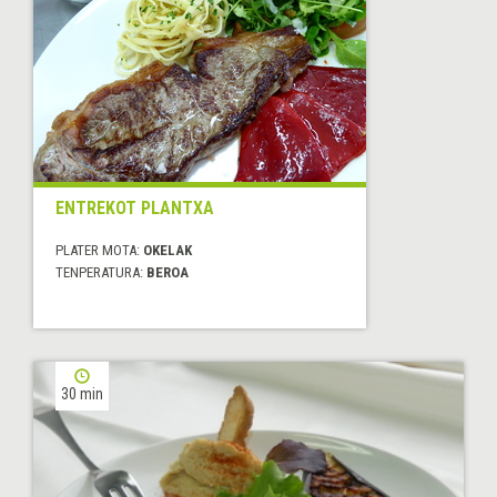
ENTREKOT PLANTXA
PLATER MOTA:
OKELAK
TENPERATURA:
BEROA
30 min