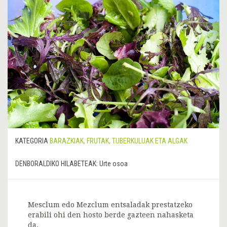
KATEGORIA
BARAZKIAK, FRUTAK, TUBERKULUAK ETA ALGAK
DENBORALDIKO HILABETEAK:
Urte osoa
Mesclum edo Mezclum entsaladak prestatzeko
erabili ohi den hosto berde gazteen nahasketa
da.