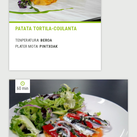
PATATA TORTILA-COULANTA
TENPERATURA:
BEROA
PLATER MOTA:
PINTXOAK
60 min