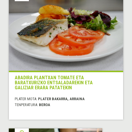
ABADIRA PLANTXAN TOMATE ETA
BARATXURIZKO ENTSALADAREKIN ETA
GALIZIAR ERARA PATATEKIN
PLATER MOTA:
PLATER BAKARRA, ARRAINA
TENPERATURA:
BEROA