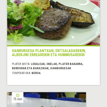
HANBURGESA PLANTXAN, ENTSALADAREKIN,
ALBERJINI ERREAREKIN ETA HUMMUSAREKIN
PLATER MOTA:
LEKALEAK, OKELAK, PLATER BAKARRA,
BERDURAK ETA BARAZKIAK, HANBURGESAK
TENPERATURA:
BEROA
75 min