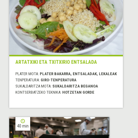
ARTATXIKI ETA TXITXIRIO ENTSALADA
PLATER MOTA:
PLATER BAKARRA, ENTSALADAK, LEKALEAK
TENPERATURA:
GIRO-TENPERATURA
SUKALDARITZA MOTA:
SUKALDARITZA BEGANOA
KONTSERBATZEKO TEKNIKA:
HOTZETAN GORDE
40 min