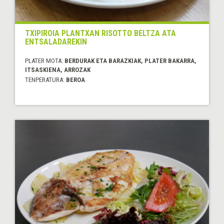
TXIPIROIA PLANTXAN RISOTTO BELTZA ATA
ENTSALADAREKIN
PLATER MOTA:
BERDURAK ETA BARAZKIAK, PLATER BAKARRA,
ITSASKIENA, ARROZAK
TENPERATURA:
BEROA