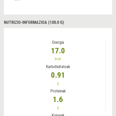
NUTRIZIO-INFORMAZIOA (100.0 G)
Energia
17.0
kcal
Karbohidratoak
0.91
g
Proteinak
1.6
g
Koipeak