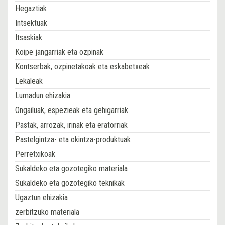
Hegaztiak
Intsektuak
Itsaskiak
Koipe jangarriak eta ozpinak
Kontserbak, ozpinetakoak eta eskabetxeak
Lekaleak
Lumadun ehizakia
Ongailuak, espezieak eta gehigarriak
Pastak, arrozak, irinak eta eratorriak
Pastelgintza- eta okintza-produktuak
Perretxikoak
Sukaldeko eta gozotegiko materiala
Sukaldeko eta gozotegiko teknikak
Ugaztun ehizakia
zerbitzuko materiala