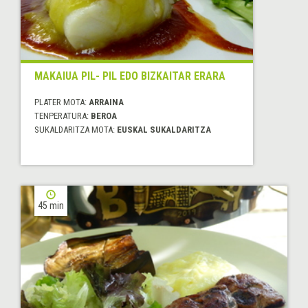
MAKAIUA PIL- PIL EDO BIZKAITAR ERARA
PLATER MOTA:
ARRAINA
TENPERATURA:
BEROA
SUKALDARITZA MOTA:
EUSKAL SUKALDARITZA
45 min