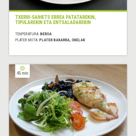
TXERRI-SAIHETS ERREA PATATAREKIN,
TIPULAREKIN ETA ENTSALADAREKIN
TENPERATURA:
BEROA
PLATER MOTA:
PLATER BAKARRA, OKELAK
45 min