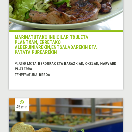
MARINATUTAKO INDIOILAR TXULETA
PLANTXAN, ERRETAKO
ALBERJINIAREKIN,ENTSALADAREKIN ETA
PATATA PUREAREKIN
PLATER MOTA:
BERDURAK ETA BARAZKIAK, OKELAK, HARVARD
PLATERRA
TENPERATURA:
BEROA
45 min