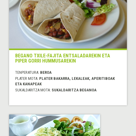
BEGANO TXILE-FAJITA ENTSALADAREKIN ETA
PIPER GORRI HUMMUSAREKIN
TENPERATURA:
BEROA
PLATER MOTA:
PLATER BAKARRA, LEKALEAK, APERITIBOAK
ETA KANAPEAK
SUKALDARITZA MOTA:
SUKALDARITZA BEGANOA