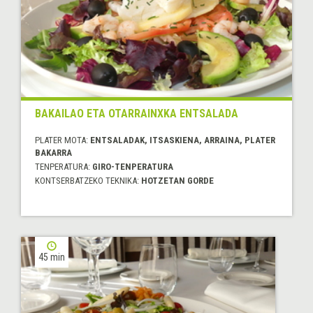
BAKAILAO ETA OTARRAINXKA ENTSALADA
PLATER MOTA:
ENTSALADAK, ITSASKIENA, ARRAINA, PLATER
BAKARRA
TENPERATURA:
GIRO-TENPERATURA
KONTSERBATZEKO TEKNIKA:
HOTZETAN GORDE
45 min