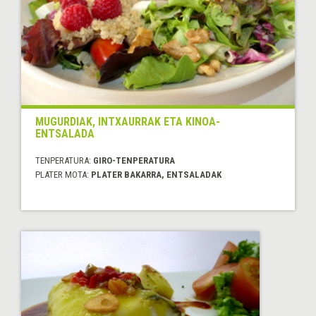
MUGURDIAK, INTXAURRAK ETA KINOA-
ENTSALADA
TENPERATURA:
GIRO-TENPERATURA
PLATER MOTA:
PLATER BAKARRA, ENTSALADAK