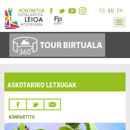
KONTAKTUA
ES
EU
EN
Togg
navig
ASKOTARIKO LETXUGAK
KONPARTITU