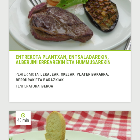
ENTREKOTA PLANTXAN, ENTSALADAREKIN,
ALBERJINI ERREAREKIN ETA HUMMUSAREKIN
PLATER MOTA:
LEKALEAK, OKELAK, PLATER BAKARRA,
BERDURAK ETA BARAZKIAK
TENPERATURA:
BEROA
45 min