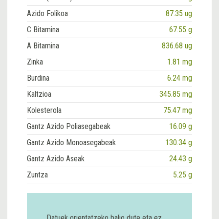
Azido Folikoa
87.35 ug
C Bitamina
67.55 g
A Bitamina
836.68 ug
Zinka
1.81 mg
Burdina
6.24 mg
Kaltzioa
345.85 mg
Kolesterola
75.47 mg
Gantz Azido Poliasegabeak
16.09 g
Gantz Azido Monoasegabeak
130.34 g
Gantz Azido Aseak
24.43 g
Zuntza
5.25 g
Datuek orientatzeko balio dute eta ez