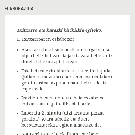
ELABORAZIOA
Txitxarro eta barazki biribilkia egiteko:
1. Txitxarroaren eskabetxe:
Atara arrainari solomoak, ondu (gatza eta
piperbeltz beltza) eta jarri azala beherantz
dutela labeko azpil batean.
Eskabetxea egin bitartean, sueztitu kipula
(julianan moztuta) eta azenarioa (xaflatan),
gehitu ardoa, ozpina, usain belarrak eta
espezieak.
Irakiten hasten denean, bota eskabetxea
txitxarroaren gainetik estali arte.
Laberatu 2 minutu (utzi arraina pixkat
gordina). Atara labetik eta duen
berotasunarekin, egiten amaituko da.
Kontserbazioa
: hozkailuan aste bete,