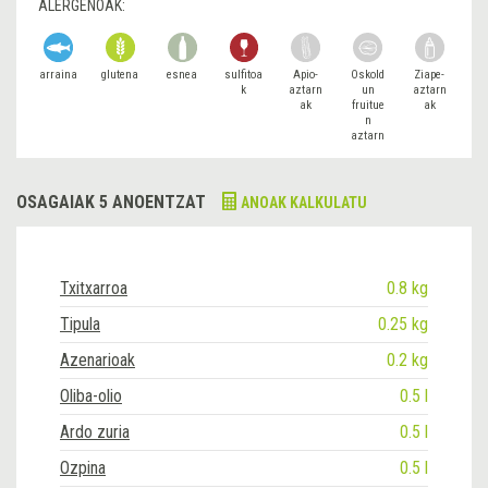
ALERGENOAK:
arraina
glutena
esnea
sulfitoa
Apio-
Oskold
Ziape-
k
aztarn
un
aztarn
ak
fruitue
ak
n
aztarn
ak
OSAGAIAK 5 ANOENTZAT
ANOAK KALKULATU
Txitxarroa
0.8 kg
Tipula
0.25 kg
Azenarioak
0.2 kg
Oliba-olio
0.5 l
Ardo zuria
0.5 l
Ozpina
0.5 l