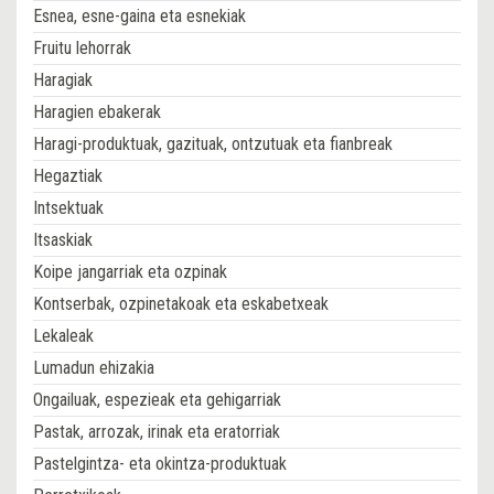
Esnea, esne-gaina eta esnekiak
Fruitu lehorrak
Haragiak
Haragien ebakerak
Haragi-produktuak, gazituak, ontzutuak eta fianbreak
Hegaztiak
Intsektuak
Itsaskiak
Koipe jangarriak eta ozpinak
Kontserbak, ozpinetakoak eta eskabetxeak
Lekaleak
Lumadun ehizakia
Ongailuak, espezieak eta gehigarriak
Pastak, arrozak, irinak eta eratorriak
Pastelgintza- eta okintza-produktuak