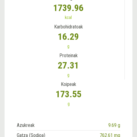
1739.96
kcal
Karbohidratoak
16.29
g
Proteinak
27.31
g
Koipeak
173.55
g
Azukreak
9.69 g
Gatza (Sodioa)
762.61 mg