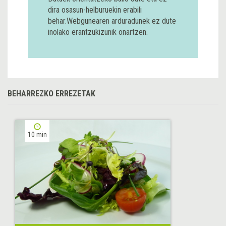
dira osasun-helburuekin erabili
behar.Webgunearen arduradunek ez dute
inolako erantzukizunik onartzen.
BEHARREZKO ERREZETAK
10 min