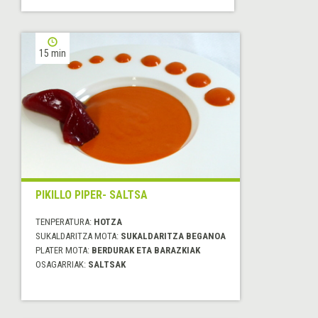
15 min
PIKILLO PIPER- SALTSA
TENPERATURA:
HOTZA
SUKALDARITZA MOTA:
SUKALDARITZA BEGANOA
PLATER MOTA:
BERDURAK ETA BARAZKIAK
OSAGARRIAK:
SALTSAK