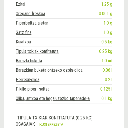
Ezkai
1.25 g
Oregano freskoa
0.001 g
Piperbeltza aletan
1.0 g
Gatz fina
1.0 g
Kuiatxoa
0.5 kg
Tipula txikiak konfitatuta
0.25 kg
Barazki buketa
1.0 ud
Barazkien buketa ontzeko ozpin-olioa
0.06 l
Perrexil-olioa
0.2 l
Pikillo piper- saltsa
0.125 l
Oliba, antxoa eta hegaluzezko tapenade-a
0.1 kg
TIPULA TXIKIAK KONFITATUTA (0.25 KG)
OSAGAIAK
IKUSI ERREZETA