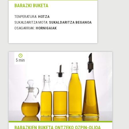
BARAZKI BUKETA
TENPERATURA:
HOTZA
SUKALDARITZA MOTA:
SUKALDARITZA BEGANOA
OSAGARRIAK:
HORNIGAIAK
5 min
BARAZKIEN BUKETA ONTZEKO OZPIN-OLIOA