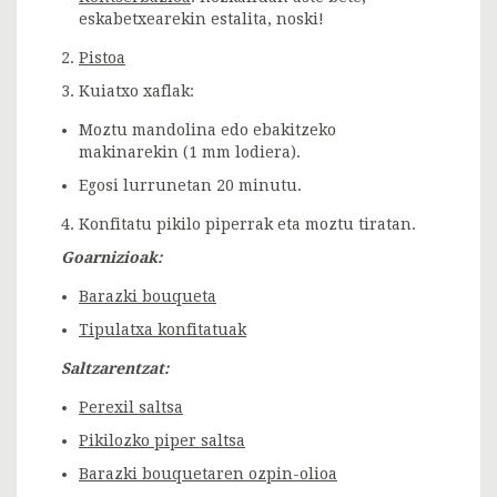
eskabetxearekin estalita, noski!
2.
Pistoa
3. Kuiatxo xaflak:
Moztu mandolina edo ebakitzeko
makinarekin (1 mm lodiera).
Egosi lurrunetan 20 minutu.
4. Konfitatu pikilo piperrak eta moztu tiratan.
Goarnizioak:
Barazki bouqueta
Tipulatxa konfitatuak
Saltzarentzat:
Perexil saltsa
Pikilozko piper saltsa
Barazki bouquetaren ozpin-olioa