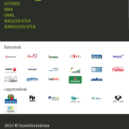
SUTONDO
INIKA
GMAIL
IKASLEEN SITEA
IRAKASLEEN SITEA
Babesleak
Laguntzaileak
2015 © hostelerialeioa