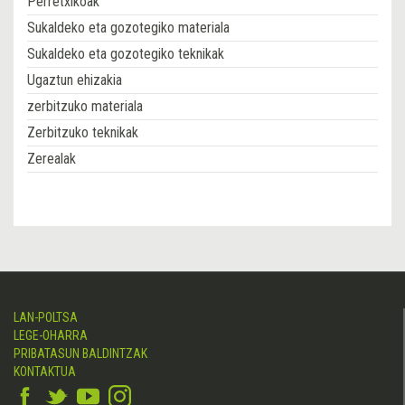
Perretxikoak
Sukaldeko eta gozotegiko materiala
Sukaldeko eta gozotegiko teknikak
Ugaztun ehizakia
zerbitzuko materiala
Zerbitzuko teknikak
Zerealak
LAN-POLTSA
LEGE-OHARRA
PRIBATASUN BALDINTZAK
KONTAKTUA