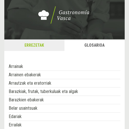
ERREZETAK
GLOSARIOA
Arrainak
Arrainen ebakerak
Arrautzak eta eratorriak
Barazkiak, frutak, tuberkuluak eta algak
Barazkien ebakerak
Belar usaintsuak
Edariak
Errailak