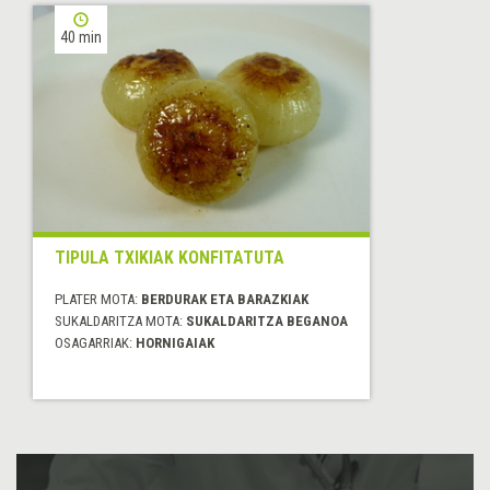
40 min
TIPULA TXIKIAK KONFITATUTA
PLATER MOTA:
BERDURAK ETA BARAZKIAK
SUKALDARITZA MOTA:
SUKALDARITZA BEGANOA
OSAGARRIAK:
HORNIGAIAK