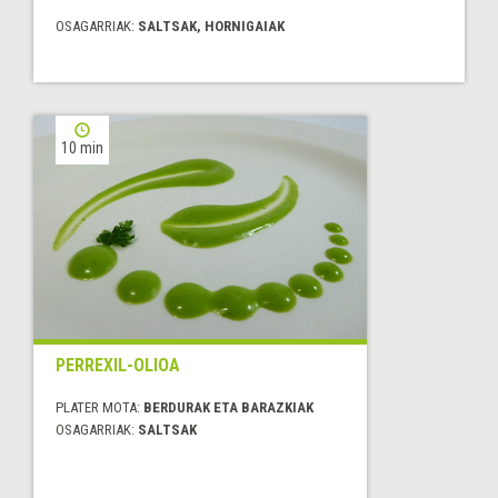
OSAGARRIAK:
SALTSAK, HORNIGAIAK
10 min
PERREXIL-OLIOA
PLATER MOTA:
BERDURAK ETA BARAZKIAK
OSAGARRIAK:
SALTSAK