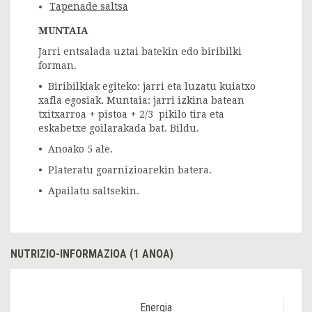
Tapenade saltsa
MUNTAIA
Jarri entsalada uztai batekin edo biribilki
forman.
• Biribilkiak egiteko: jarri eta luzatu kuiatxo
xafla egosiak. Muntaia: jarri izkina batean
txitxarroa + pistoa + 2/3 pikilo tira eta
eskabetxe goilarakada bat. Bildu.
• Anoako 5 ale.
• Plateratu goarnizioarekin batera.
• Apailatu saltsekin.
NUTRIZIO-INFORMAZIOA (1 ANOA)
Energia