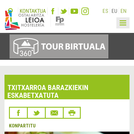
KONTAKTUA
ES
EU
EN
Togg
navig
TXITXARROA BARAZKIEKIN
ESKABETXATUTA
KONPARTITU