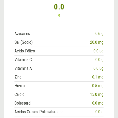
0.0
g
Azúcares
0.6 g
Sal (Sodio)
20.0 mg
Ácido Fólico
0.0 ug
Vitamina C
0.0 g
Vitamina A
0.0 ug
Zinc
0.1 mg
Hierro
0.5 mg
Calcio
15.0 mg
Colesterol
0.0 mg
Ácidos Grasos Polinsaturados
0.0 g