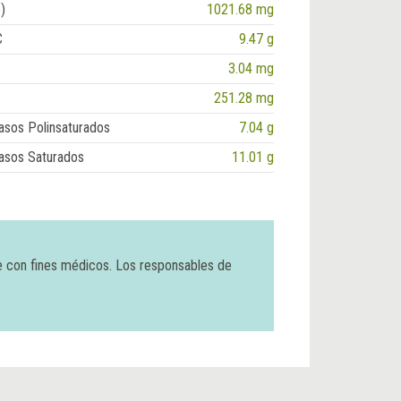
)
1021.68 mg
C
9.47 g
3.04 mg
251.28 mg
asos Polinsaturados
7.04 g
asos Saturados
11.01 g
e con fines médicos. Los responsables de