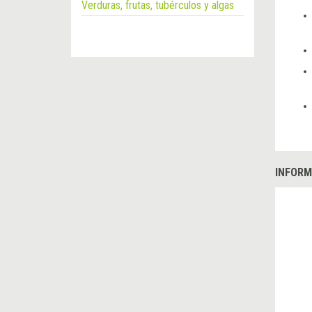
Verduras, frutas, tubérculos y algas
INFORM