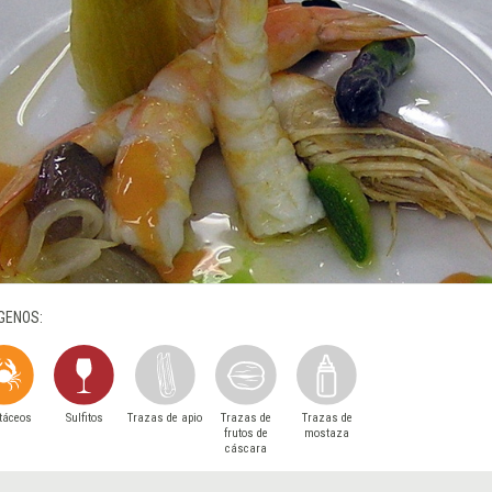
GENOS:
táceos
Sulfitos
Trazas de apio
Trazas de
Trazas de
frutos de
mostaza
cáscara