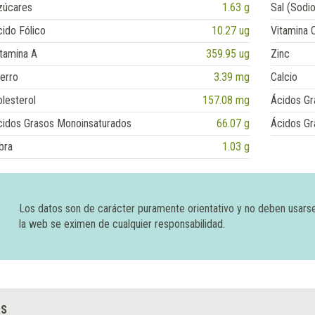
zúcares
1.63 g
Sal (Sodio
ido Fólico
10.27 ug
Vitamina 
tamina A
359.95 ug
Zinc
erro
3.39 mg
Calcio
lesterol
157.08 mg
Ácidos Gr
cidos Grasos Monoinsaturados
66.07 g
Ácidos Gr
bra
1.03 g
Los datos son de carácter puramente orientativo y no deben usars
la web se eximen de cualquier responsabilidad.
AS