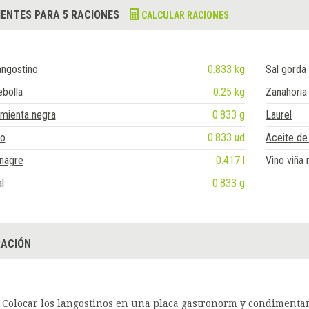
IENTES PARA 5 RACIONES
CALCULAR RACIONES
angostino
0.833 kg
Sal gorda
bolla
0.25 kg
Zanahoria
mienta negra
0.833 g
Laurel
jo
0.833 ud
Aceite de
nagre
0.417 l
Vino viña
l
0.833 g
ACIÓN
Colocar los langostinos en una placa gastronorm y condimentar