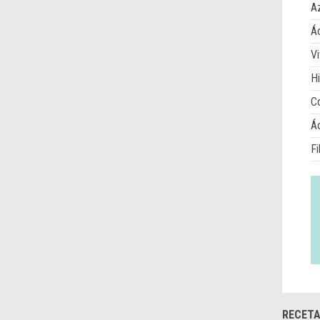
A
Ác
Vi
Hi
Co
Á
Fi
RECET