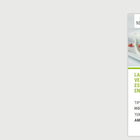
90
LA
VE
ES
EN
TIP
HO
TE
AM