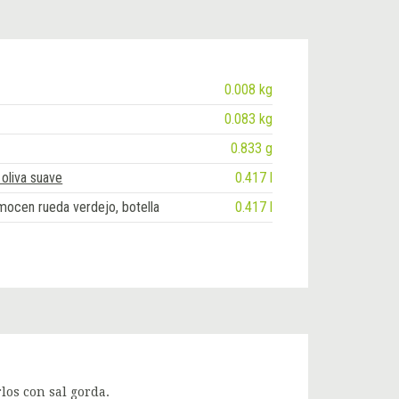
0.008 kg
0.083 kg
0.833 g
 oliva suave
0.417 l
 mocen rueda verdejo, botella
0.417 l
los con sal gorda.