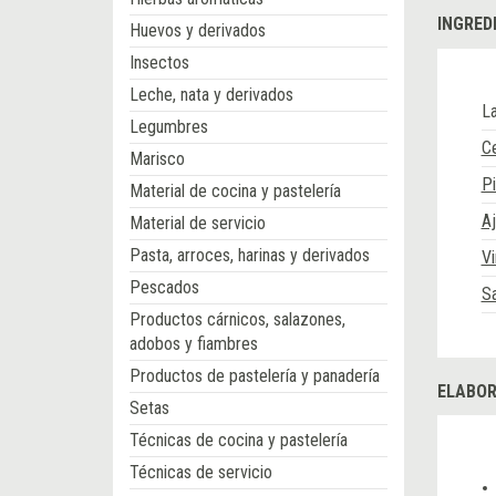
INGRED
Huevos y derivados
Insectos
Leche, nata y derivados
L
Legumbres
Ce
Marisco
Pi
Material de cocina y pastelería
A
Material de servicio
Pasta, arroces, harinas y derivados
Vi
Pescados
Sa
Productos cárnicos, salazones,
adobos y fiambres
Productos de pastelería y panadería
ELABOR
Setas
Técnicas de cocina y pastelería
Técnicas de servicio