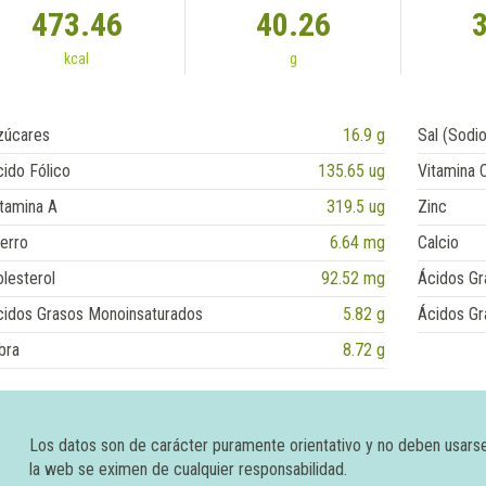
473.46
40.26
kcal
g
zúcares
16.9 g
Sal (Sodio
ido Fólico
135.65 ug
Vitamina 
tamina A
319.5 ug
Zinc
erro
6.64 mg
Calcio
lesterol
92.52 mg
Ácidos Gr
cidos Grasos Monoinsaturados
5.82 g
Ácidos Gr
bra
8.72 g
Los datos son de carácter puramente orientativo y no deben usars
la web se eximen de cualquier responsabilidad.