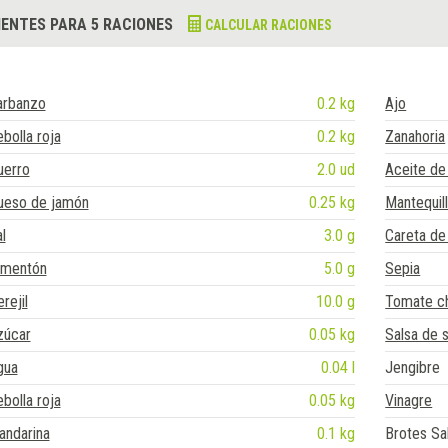
IENTES PARA 5 RACIONES
CALCULAR RACIONES
arbanzo
0.2 kg
Ajo
bolla roja
0.2 kg
Zanahoria
uerro
2.0 ud
Aceite de 
ueso de jamón
0.25 kg
Mantequil
l
3.0 g
Careta de
imentón
5.0 g
Sepia
rejil
10.0 g
Tomate c
zúcar
0.05 kg
Salsa de 
gua
0.04 l
Jengibre
bolla roja
0.05 kg
Vinagre
andarina
0.1 kg
Brotes Sa