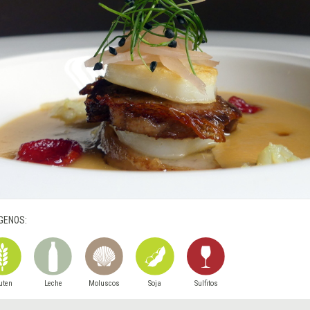
GENOS:
uten
Leche
Moluscos
Soja
Sulfitos