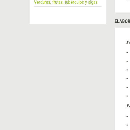
Verduras, frutas, tubérculos y algas
ELABOR
P
P