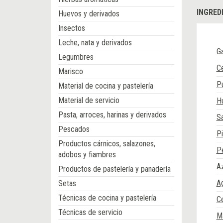
INGRED
Huevos y derivados
Insectos
Leche, nata y derivados
G
Legumbres
Ce
Marisco
P
Material de cocina y pastelería
Material de servicio
H
Pasta, arroces, harinas y derivados
Sa
Pescados
P
Productos cárnicos, salazones,
Pe
adobos y fiambres
A
Productos de pastelería y panadería
A
Setas
Técnicas de cocina y pastelería
Ce
Técnicas de servicio
M