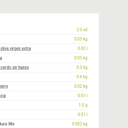
2.0 ud
0.05 kg
oliva virgen extra
0.02 l
la
0.05 kg
 cerdo sin hueso
0.3 kg
0.4 kg
herry
0.02 kg
soja
0.01 l
1.0 g
0.01 l
kura Mix
0.002 kg