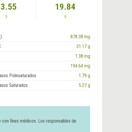
33.55
19.84
g
g
)
878.38 mg
C
31.17 g
1.38 mg
194.64 mg
asos Polinsaturados
1.79 g
asos Saturados
5.27 g
e con fines médicos. Los responsables de