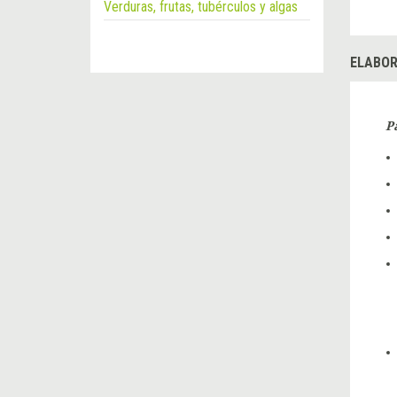
Verduras, frutas, tubérculos y algas
ELABOR
P