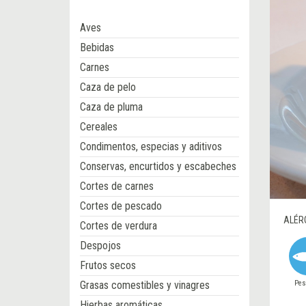
Aves
Bebidas
Carnes
Caza de pelo
Caza de pluma
Cereales
Condimentos, especias y aditivos
Conservas, encurtidos y escabeches
Cortes de carnes
Cortes de pescado
ALÉR
Cortes de verdura
Despojos
Frutos secos
Pes
Grasas comestibles y vinagres
Hierbas aromáticas