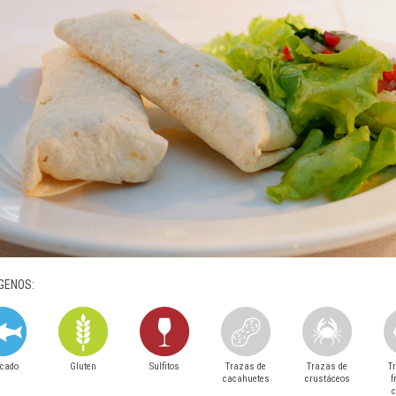
GENOS:
cado
Gluten
Sulfitos
Trazas de
Trazas de
T
cacahuetes
crustáceos
f