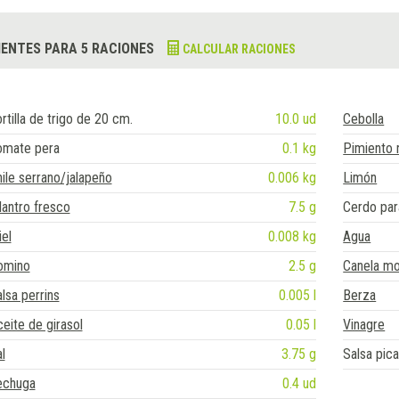
IENTES PARA 5 RACIONES
CALCULAR RACIONES
rtilla de trigo de 20 cm.
10.0 ud
Cebolla
omate pera
0.1 kg
Pimiento 
ile serrano/jalapeño
0.006 kg
Limón
lantro fresco
7.5 g
Cerdo par
el
0.008 kg
Agua
omino
2.5 g
Canela mo
lsa perrins
0.005 l
Berza
eite de girasol
0.05 l
Vinagre
l
3.75 g
Salsa pic
echuga
0.4 ud