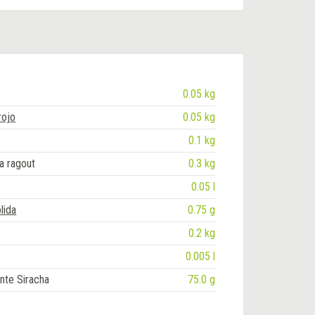
0.05 kg
rojo
0.05 kg
0.1 kg
a ragout
0.3 kg
0.05 l
lida
0.75 g
0.2 kg
0.005 l
ante Siracha
75.0 g