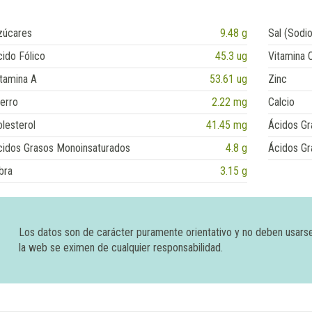
zúcares
9.48 g
Sal (Sodio
ido Fólico
45.3 ug
Vitamina 
tamina A
53.61 ug
Zinc
erro
2.22 mg
Calcio
lesterol
41.45 mg
Ácidos Gr
cidos Grasos Monoinsaturados
4.8 g
Ácidos Gr
bra
3.15 g
Los datos son de carácter puramente orientativo y no deben usars
la web se eximen de cualquier responsabilidad.