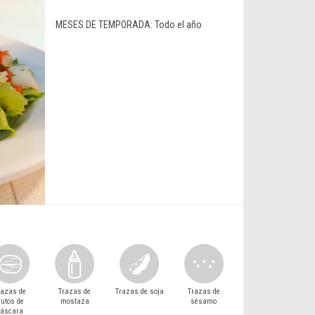
MESES DE TEMPORADA:
Todo el año
razas de
Trazas de
Trazas de soja
Trazas de
rutos de
mostaza
sésamo
cáscara