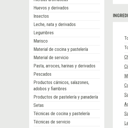
Huevos y derivados
INGRED
Insectos
Leche, nata y derivados
Legumbres
To
Marisco
T
Material de cocina y pastelería
Ch
Material de servicio
Pasta, arroces, harinas y derivados
Ci
Pescados
Mi
Productos cárnicos, salazones,
C
adobos y fiambres
Sa
Productos de pastelería y panadería
Ac
Setas
Técnicas de cocina y pastelería
Sa
Técnicas de servicio
L