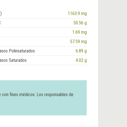
)
1163.9 mg
C
50.56 g
1.69 mg
57.59 mg
asos Polinsaturados
6.89 g
asos Saturados
4.02 g
e con fines médicos. Los responsables de