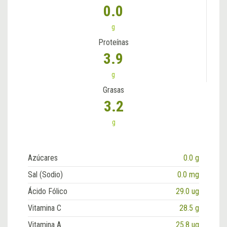
0.0
g
Proteínas
3.9
g
Grasas
3.2
g
Azúcares
0.0 g
Sal (Sodio)
0.0 mg
Ácido Fólico
29.0 ug
Vitamina C
28.5 g
Vitamina A
25.8 ug