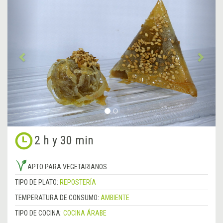
Anterior
&rsa
2 h y 30 min
APTO PARA VEGETARIANOS
TIPO DE PLATO:
REPOSTERÍA
TEMPERATURA DE CONSUMO:
AMBIENTE
TIPO DE COCINA:
COCINA ÁRABE