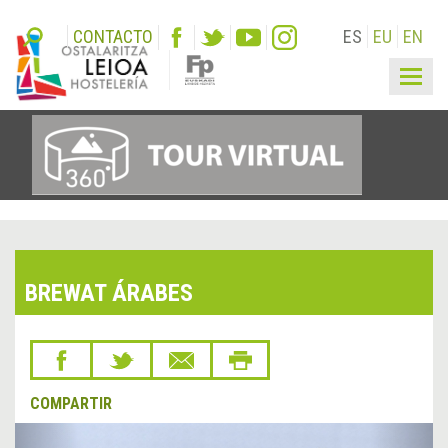
CONTACTO
ES
EU
EN
Togg
navig
BREWAT ÁRABES
COMPARTIR
&lsaquo;
Sigu