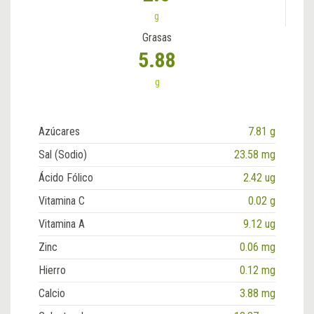
g
Grasas
5.88
g
Azúcares
7.81 g
Sal (Sodio)
23.58 mg
Ácido Fólico
2.42 ug
Vitamina C
0.02 g
Vitamina A
9.12 ug
Zinc
0.06 mg
Hierro
0.12 mg
Calcio
3.88 mg