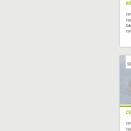
RÚ
TIP
TE
CA
TIP
50
CE
TIP
TE