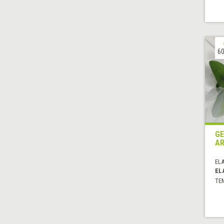
60
GE
A
EL
EL
TE