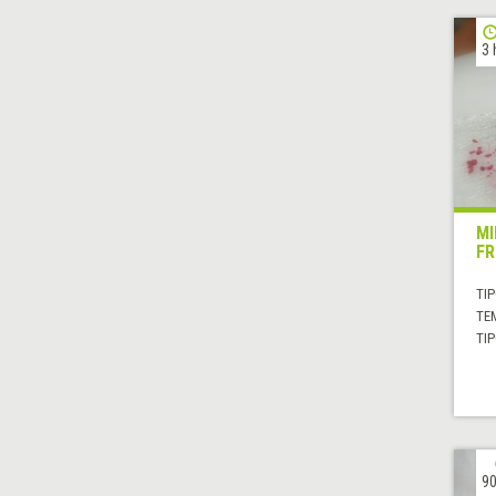
3 
MI
FR
TIP
TE
TIP
90