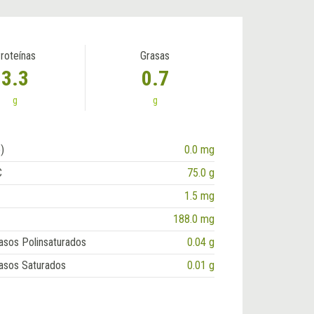
roteínas
Grasas
3.3
0.7
g
g
)
0.0 mg
C
75.0 g
1.5 mg
188.0 mg
asos Polinsaturados
0.04 g
asos Saturados
0.01 g