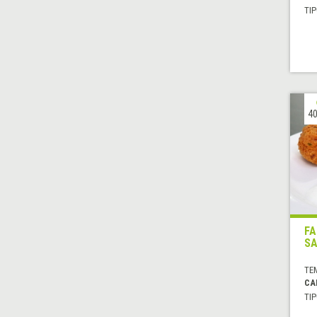
TIP
40
FA
SA
TE
CA
TIP