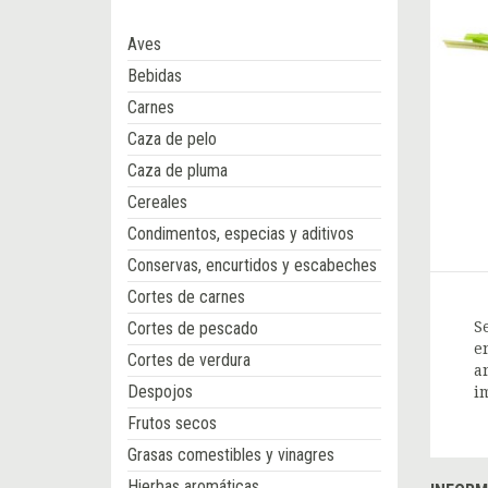
Aves
Bebidas
Carnes
Caza de pelo
Caza de pluma
Cereales
Condimentos, especias y aditivos
Conservas, encurtidos y escabeches
Cortes de carnes
Cortes de pescado
S
e
Cortes de verdura
a
Despojos
i
Frutos secos
Grasas comestibles y vinagres
Hierbas aromáticas