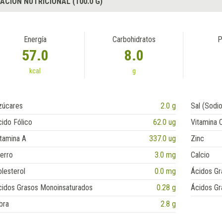
ACIÓN NUTRICIONAL (100.0 G)
Energía
Carbohidratos
P
57.0
8.0
kcal
g
zúcares
2.0 g
Sal (Sodio
ido Fólico
62.0 ug
Vitamina 
tamina A
337.0 ug
Zinc
erro
3.0 mg
Calcio
lesterol
0.0 mg
Ácidos Gr
cidos Grasos Monoinsaturados
0.28 g
Ácidos Gr
bra
2.8 g