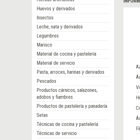
INFORM
Huevos y derivados
Insectos
Leche, nata y derivados
Legumbres
Marisco
Material de cocina y pastelería
Material de servicio
A
Pasta, arroces, harinas y derivados
Ác
Pescados
Vi
Productos cárnicos, salazones,
adobos y fiambres
Hi
Productos de pastelería y panadería
Co
Setas
Á
Técnicas de cocina y pastelería
Fi
Técnicas de servicio