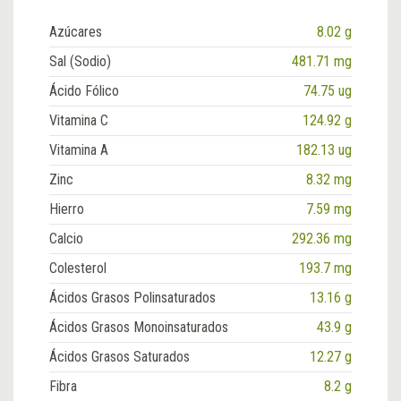
Azúcares
8.02 g
Sal (Sodio)
481.71 mg
Ácido Fólico
74.75 ug
Vitamina C
124.92 g
Vitamina A
182.13 ug
Zinc
8.32 mg
Hierro
7.59 mg
Calcio
292.36 mg
Colesterol
193.7 mg
Ácidos Grasos Polinsaturados
13.16 g
Ácidos Grasos Monoinsaturados
43.9 g
Ácidos Grasos Saturados
12.27 g
Fibra
8.2 g