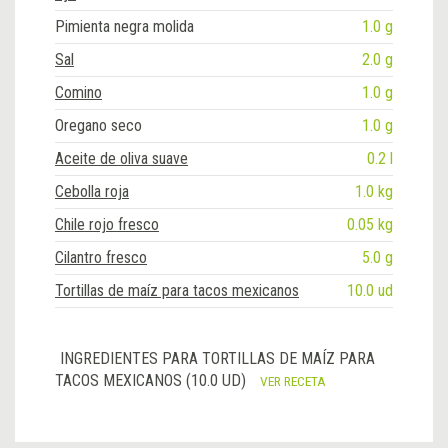
Pimienta negra molida
1.0 g
Sal
2.0 g
Comino
1.0 g
Oregano seco
1.0 g
Aceite de oliva suave
0.2 l
Cebolla roja
1.0 kg
Chile rojo fresco
0.05 kg
Cilantro fresco
5.0 g
Tortillas de maíz para tacos mexicanos
10.0 ud
INGREDIENTES PARA TORTILLAS DE MAÍZ PARA
TACOS MEXICANOS (10.0 UD)
VER RECETA