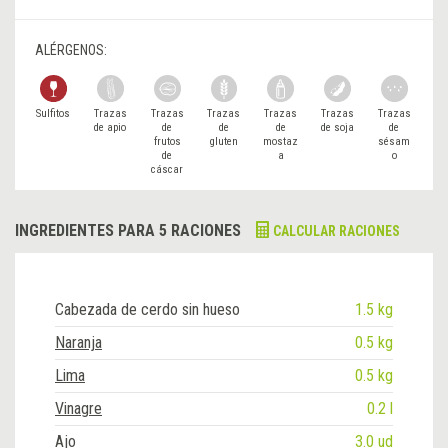
ALÉRGENOS:
Sulfitos
Trazas
Trazas
Trazas
Trazas
Trazas
Trazas
de apio
de
de
de
de soja
de
frutos
gluten
mostaz
sésam
de
a
o
cáscar
a
INGREDIENTES PARA 5 RACIONES
CALCULAR RACIONES
Cabezada de cerdo sin hueso
1.5 kg
Naranja
0.5 kg
Lima
0.5 kg
Vinagre
0.2 l
Ajo
3.0 ud