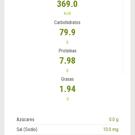
369.0
kcal
Carbohidratos
79.9
g
Proteínas
7.98
g
Grasas
1.94
g
Azúcares
0.0 g
Sal (Sodio)
10.0 mg