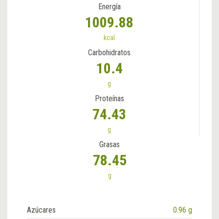
Energía
1009.88
kcal
Carbohidratos
10.4
g
Proteínas
74.43
g
Grasas
78.45
g
Azúcares
0.96 g