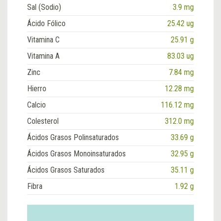
Sal (Sodio)
3.9 mg
Ácido Fólico
25.42 ug
Vitamina C
25.91 g
Vitamina A
83.03 ug
Zinc
7.84 mg
Hierro
12.28 mg
Calcio
116.12 mg
Colesterol
312.0 mg
Ácidos Grasos Polinsaturados
33.69 g
Ácidos Grasos Monoinsaturados
32.95 g
Ácidos Grasos Saturados
35.11 g
Fibra
1.92 g