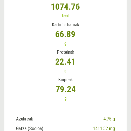
1074.76
kcal
Karbohidratoak
66.89
g
Proteinak
22.41
g
Koipeak
79.24
g
Azukreak
4.75 g
Gatza (Sodioa)
1411.52 mg