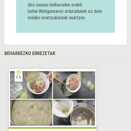
dira osasun-helburuekin erabili
behar.Webgunearen arduradunek ez dute
inolako erantzukizunik onartzen.
BEHARREZKO ERREZETAK
5 h