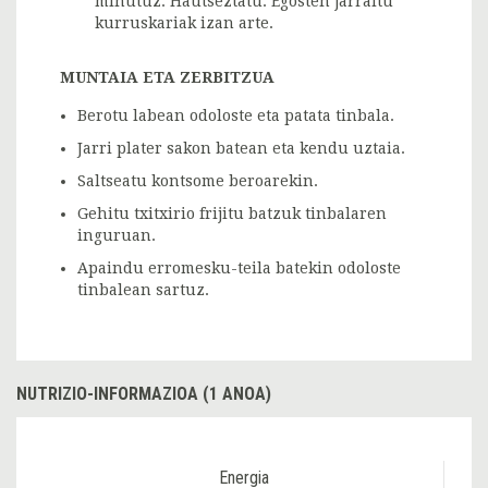
minutuz. Hautseztatu. Egosten jarraitu
kurruskariak izan arte.
MUNTAIA ETA ZERBITZUA
Berotu labean odoloste eta patata tinbala.
Jarri plater sakon batean eta kendu uztaia.
Saltseatu kontsome beroarekin.
Gehitu txitxirio frijitu batzuk tinbalaren
inguruan.
Apaindu erromesku-teila batekin odoloste
tinbalean sartuz.
NUTRIZIO-INFORMAZIOA (1 ANOA)
Energia