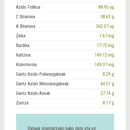
Azido Folikoa
88.95 ug
C Bitamina
38.62 g
A Bitamina
342.07 ug
Zinka
1.67 mg
Burdina
17.72 mg
Kaltzioa
149.12 mg
Kolesterola
149.37 mg
Gantz Azido Poliasegabeak
8.29 g
Gantz Azido Monoasegabeak
44.51 g
Gantz Azido Aseak
27.74 g
Zuntza
8.17 g
Datuek orientatzeko balio dute eta ez