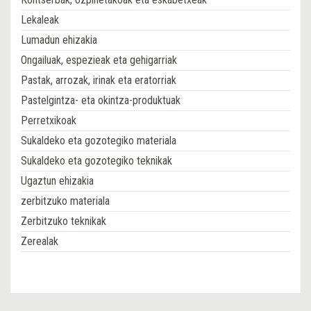
Lekaleak
Lumadun ehizakia
Ongailuak, espezieak eta gehigarriak
Pastak, arrozak, irinak eta eratorriak
Pastelgintza- eta okintza-produktuak
Perretxikoak
Sukaldeko eta gozotegiko materiala
Sukaldeko eta gozotegiko teknikak
Ugaztun ehizakia
zerbitzuko materiala
Zerbitzuko teknikak
Zerealak