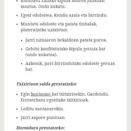
Konfitatu Zallako kipula motrea julianan
moztua. Ondo xukatu.
Egosi odolostea. Kendu azala eta birrindu.
Muntatu odoloste eta patata tinbalak,
plateratzeko uztaietan:
Jarri uztaiaren bekaldean patata purea.
Gehitu konfitatutako kipula geruza bat
(ondo xukatua).
Azkenik, jarri birrindutako odoloste geruza
bat.
Txixirioen salda prestatzeko:
Egin
kontsome
bat txitxirioekin. Gardendu.
Erreserbatu egositako txitxirioak.
Loditu xantanarekin.
Jarri zapore puntuan.
Hornidura prestatzeko: