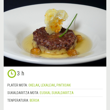
3 h
PLATER MOTA:
OKELAK
,
LEKALEAK
,
PINTXOAK
SUKALDARITZA MOTA:
EUSKAL SUKALDARITZA
TENPERATURA:
BEROA