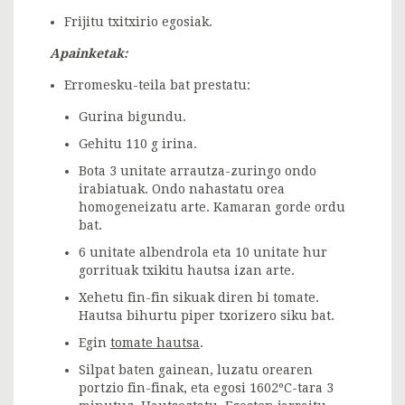
Frijitu txitxirio egosiak.
Apainketak:
Erromesku-teila bat prestatu:
Gurina bigundu.
Gehitu 110 g irina.
Bota 3 unitate arrautza-zuringo ondo
irabiatuak. Ondo nahastatu orea
homogeneizatu arte. Kamaran gorde ordu
bat.
6 unitate albendrola eta 10 unitate hur
gorrituak txikitu hautsa izan arte.
Xehetu fin-fin sikuak diren bi tomate.
Hautsa bihurtu piper txorizero siku bat.
Egin
tomate hautsa
.
Silpat baten gainean, luzatu orearen
portzio fin-finak, eta egosi 1602ºC-tara 3