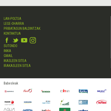
LAN-POLTSA
LEGE-OHARRA
PRIBATASUN BALDINTZAK
KONTAKTUA
SUTONDO
INIKA
GMAIL
IKASLEEN SITEA
IRAKASLEEN SITEA
Babesleak