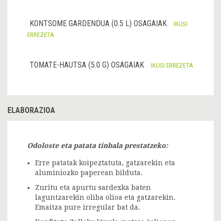
KONTSOME GARDENDUA (0.5 L) OSAGAIAK
IKUSI
ERREZETA
TOMATE-HAUTSA (5.0 G) OSAGAIAK
IKUSI ERREZETA
ELABORAZIOA
Odoloste eta patata tinbala prestatzeko:
Erre patatak koipeztatuta, gatzarekin eta
aluminiozko paperean bilduta.
Zuritu eta apurtu sardexka baten
laguntzarekin oliba olioa eta gatzarekin.
Emaitza pure irregular bat da.