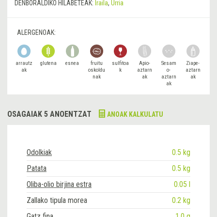
DENBORALDIKO HILABETEAK:
Iraila
,
Urria
ALERGENOAK:
arrautz
glutena
esnea
fruitu
sulfitoa
Apio-
Sesam
Ziape-
ak
oskoldu
k
aztarn
o-
aztarn
nak
ak
aztarn
ak
ak
OSAGAIAK 5 ANOENTZAT
ANOAK KALKULATU
Odolkiak
0.5 kg
Patata
0.5 kg
Oliba-olio birjina estra
0.05 l
Zallako tipula morea
0.2 kg
Gatz fina
1.0 g