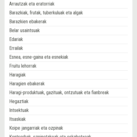
Arrautzak eta eratorriak
Barazkiak, frutak, tuberkuluak eta algak
Barazkien ebakerak
Belar usaintsuak
Edariak
Errailak
Esnea, esne-gaina eta esnekiak
Fruitu lehorrak
Haragiak
Haragien ebakerak
Haragi-produktuak, gazituak, ontzutuak eta fianbreak
Hegaztiak
Intsektuak
Itsaskiak
Koipe jangarriak eta ozpinak
Kontserbak, ozpinetakoak eta eskabetxeak