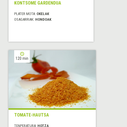
KONTSOME GARDENDUA
PLATER MOTA:
OKELAK
OSAGARRIAK:
HONDOAK
120 min
TOMATE-HAUTSA
TENPERATURA:
HOTZA