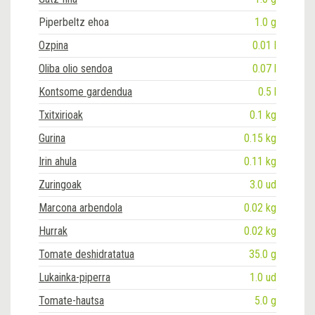
Piperbeltz ehoa
1.0 g
Ozpina
0.01 l
Oliba olio sendoa
0.07 l
Kontsome gardendua
0.5 l
Txitxirioak
0.1 kg
Gurina
0.15 kg
Irin ahula
0.11 kg
Zuringoak
3.0 ud
Marcona arbendola
0.02 kg
Hurrak
0.02 kg
Tomate deshidratatua
35.0 g
Lukainka-piperra
1.0 ud
Tomate-hautsa
5.0 g