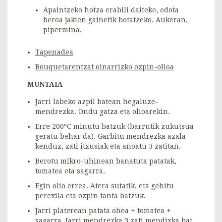
Apaintzeko hotza erabili daiteke, edota
beroa jakien gainetik botatzeko. Aukeran,
pipermina.
Tapenadea
Bouquetarentzat oinarrizko ozpin-olioa
MUNTAIA
Jarri labeko azpil batean hegaluze-
mendrezka. Ondu gatza eta olioarekin.
Erre 200ºC minutu batzuk (barrutik zukutsua
geratu behar da). Garbitu mendrezka azala
kenduz, zati itxusiak eta anoatu 3 zatitan.
Berotu mikro-uhinean banatuta patatak,
tomatea eta sagarra.
Egin olio errea. Atera sutatik, eta gehitu
perexila eta ozpin tanta batzuk.
Jarri platerean patata ohea + tomatea +
sagarra. Jarri mendrezka 3 zati mendixka bat