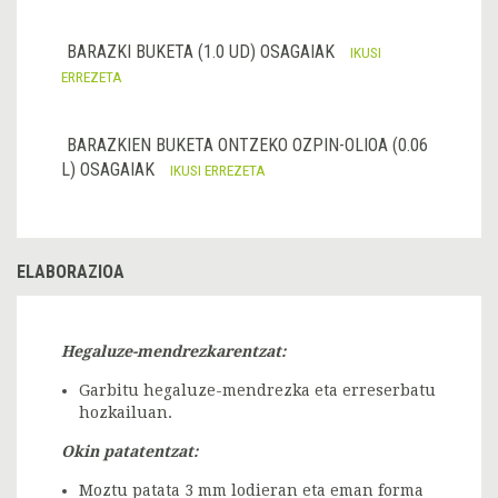
BARAZKI BUKETA (1.0 UD) OSAGAIAK
IKUSI
ERREZETA
BARAZKIEN BUKETA ONTZEKO OZPIN-OLIOA (0.06
L) OSAGAIAK
IKUSI ERREZETA
ELABORAZIOA
Hegaluze-mendrezkarentzat:
Garbitu hegaluze-mendrezka eta erreserbatu
hozkailuan.
Okin patatentzat:
Moztu patata 3 mm lodieran eta eman forma