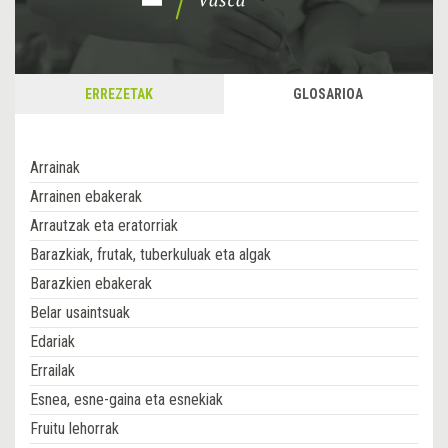
ERREZETAK
GLOSARIOA
Arrainak
Arrainen ebakerak
Arrautzak eta eratorriak
Barazkiak, frutak, tuberkuluak eta algak
Barazkien ebakerak
Belar usaintsuak
Edariak
Errailak
Esnea, esne-gaina eta esnekiak
Fruitu lehorrak