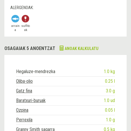
ALERGENOAK:
arrain
sulfito
a
ak
OSAGAIAK 5 ANOENTZAT
ANOAK KALKULATU
Hegaluze-mendrezka
1.0 kg
Oliba-olio
0.25 l
Gatz fina
3.0 g
Baratxuri-buruak
1.0 ud
Ozpina
0.05 l
Perrexila
1.0 g
Granny Smith sagarra
0.5 kg