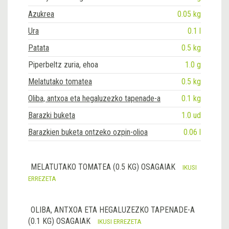
Azukrea
0.05 kg
Ura
0.1 l
Patata
0.5 kg
Piperbeltz zuria, ehoa
1.0 g
Melatutako tomatea
0.5 kg
Oliba, antxoa eta hegaluzezko tapenade-a
0.1 kg
Barazki buketa
1.0 ud
Barazkien buketa ontzeko ozpin-olioa
0.06 l
MELATUTAKO TOMATEA (0.5 KG) OSAGAIAK
IKUSI
ERREZETA
OLIBA, ANTXOA ETA HEGALUZEZKO TAPENADE-A
(0.1 KG) OSAGAIAK
IKUSI ERREZETA