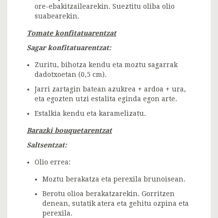
ore-ebakitzailearekin. Sueztitu oliba olio
suabearekin.
Tomate konfitatuarentzat
Sagar konfitatuarentzat:
Zuritu, bihotza kendu eta moztu sagarrak
dadotxoetan (0,5 cm).
Jarri zartagin batean azukrea + ardoa + ura,
eta egozten utzi estalita eginda egon arte.
Estalkia kendu eta karamelizatu.
Barazki bouquetarentzat
Saltsentzat:
Olio errea:
Moztu berakatza eta perexila brunoisean.
Berotu olioa berakatzarekin. Gorritzen
denean, sutatik atera eta gehitu ozpina eta
perexila.