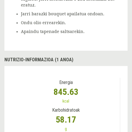
eratuz.
Jarri barazki bouquet apailatua ondoan.
Ondu olio errearekin.
Apaindu tapenade saltsarekin.
NUTRIZIO-INFORMAZIOA (1 ANOA)
Energia
845.63
kcal
Karbohidratoak
58.17
g