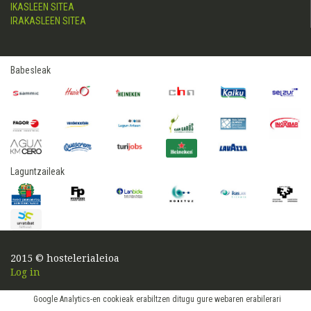
IKASLEEN SITEA
IRAKASLEEN SITEA
Babesleak
Laguntzaileak
2015 © hostelerialeioa
Log in
Google Analytics-en cookieak erabiltzen ditugu gure webaren erabilerari