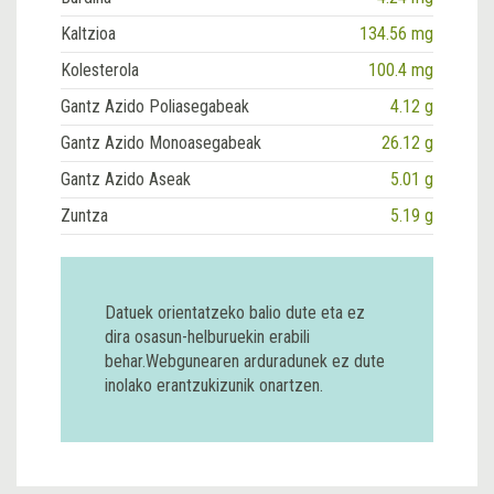
Kaltzioa
134.56 mg
Kolesterola
100.4 mg
Gantz Azido Poliasegabeak
4.12 g
Gantz Azido Monoasegabeak
26.12 g
Gantz Azido Aseak
5.01 g
Zuntza
5.19 g
Datuek orientatzeko balio dute eta ez
dira osasun-helburuekin erabili
behar.Webgunearen arduradunek ez dute
inolako erantzukizunik onartzen.