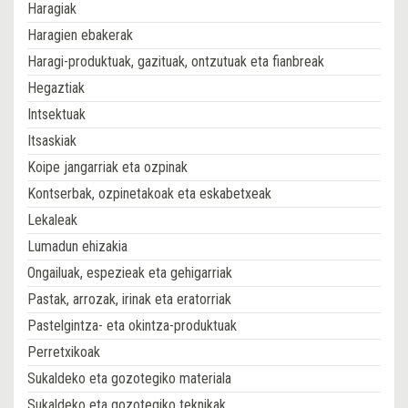
Haragiak
Haragien ebakerak
Haragi-produktuak, gazituak, ontzutuak eta fianbreak
Hegaztiak
Intsektuak
Itsaskiak
Koipe jangarriak eta ozpinak
Kontserbak, ozpinetakoak eta eskabetxeak
Lekaleak
Lumadun ehizakia
Ongailuak, espezieak eta gehigarriak
Pastak, arrozak, irinak eta eratorriak
Pastelgintza- eta okintza-produktuak
Perretxikoak
Sukaldeko eta gozotegiko materiala
Sukaldeko eta gozotegiko teknikak