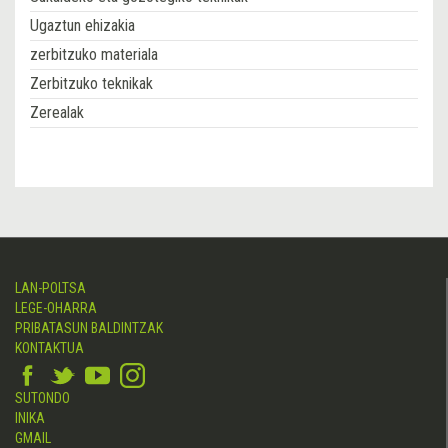
Ugaztun ehizakia
zerbitzuko materiala
Zerbitzuko teknikak
Zerealak
LAN-POLTSA
LEGE-OHARRA
PRIBATASUN BALDINTZAK
KONTAKTUA
SUTONDO
INIKA
GMAIL