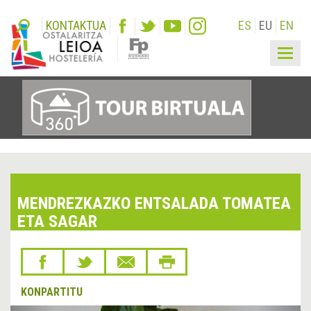
KONTAKTUA
ES
EU
EN
Togg
navig
MENDREZKAZKO ENTSALADA TOMATEA
ETA SAGAR
KONPARTITU