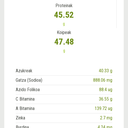
Proteinak
45.52
g
Koipeak
47.48
g
Azukreak
40.33 g
Gatza (Sodioa)
888.06 mg
Azido Folikoa
88.4 ug
C Bitamina
36.55 g
A Bitamina
139.72 ug
Zinka
2.7 mg
Burdina
4.24 mg