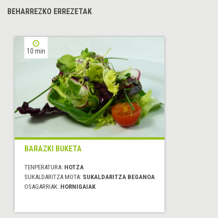
BEHARREZKO ERREZETAK
10 min
BARAZKI BUKETA
TENPERATURA:
HOTZA
SUKALDARITZA MOTA:
SUKALDARITZA BEGANOA
OSAGARRIAK:
HORNIGAIAK