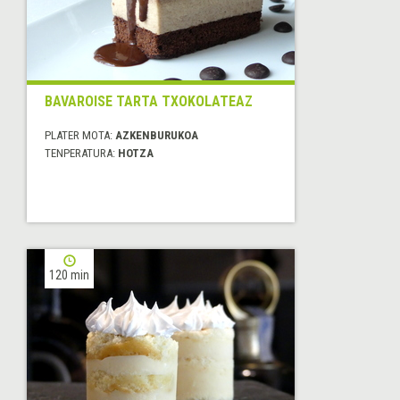
BAVAROISE TARTA TXOKOLATEAZ
PLATER MOTA:
AZKENBURUKOA
TENPERATURA:
HOTZA
120 min