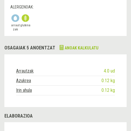
ALERGENOAK:
arraut
glutena
zak
OSAGAIAK 5 ANOENTZAT
ANOAK KALKULATU
Arrautzak
4.0 ud
Azukrea
0.12 kg
Irin ahula
0.12 kg
ELABORAZIOA