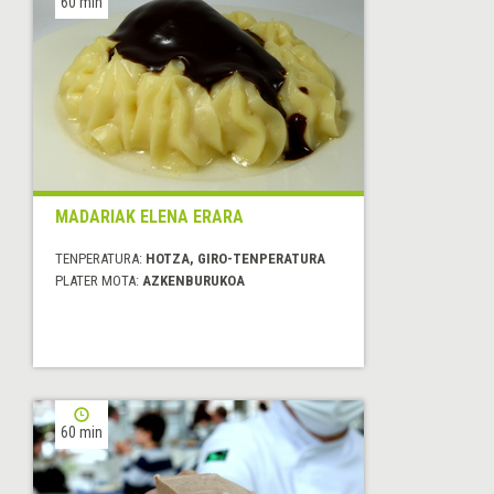
60 min
MADARIAK ELENA ERARA
TENPERATURA:
HOTZA, GIRO-TENPERATURA
PLATER MOTA:
AZKENBURUKOA
60 min