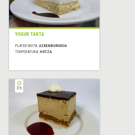
YOGUR TARTA
PLATER MOTA:
AZKENBURUKOA
TENPERATURA:
HOTZA
3 h