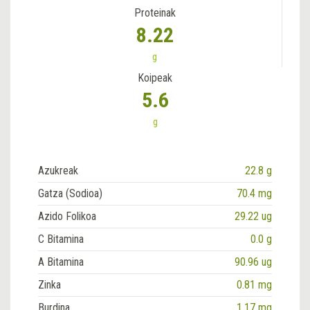
Proteinak
8.22
g
Koipeak
5.6
g
Azukreak
22.8 g
Gatza (Sodioa)
70.4 mg
Azido Folikoa
29.22 ug
C Bitamina
0.0 g
A Bitamina
90.96 ug
Zinka
0.81 mg
Burdina
1.17 mg