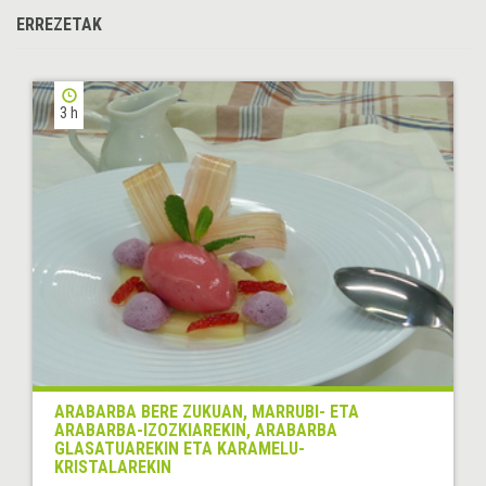
ERREZETAK
3 h
ARABARBA BERE ZUKUAN, MARRUBI- ETA
ARABARBA-IZOZKIAREKIN, ARABARBA
GLASATUAREKIN ETA KARAMELU-
KRISTALAREKIN