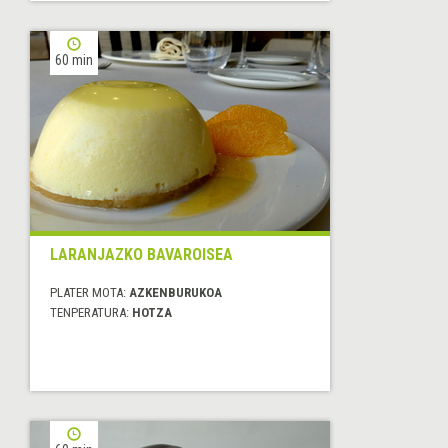
60 min
LARANJAZKO BAVAROISEA
PLATER MOTA:
AZKENBURUKOA
TENPERATURA:
HOTZA