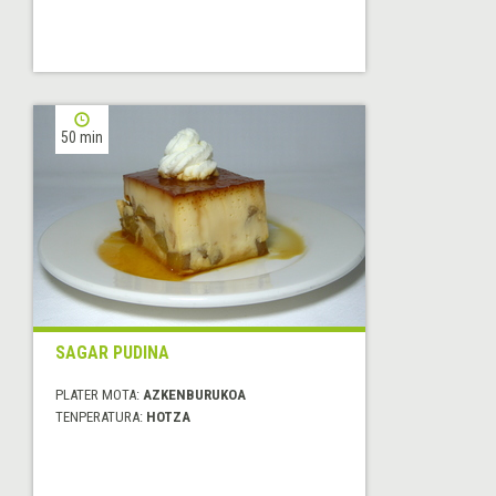
50 min
SAGAR PUDINA
PLATER MOTA:
AZKENBURUKOA
TENPERATURA:
HOTZA