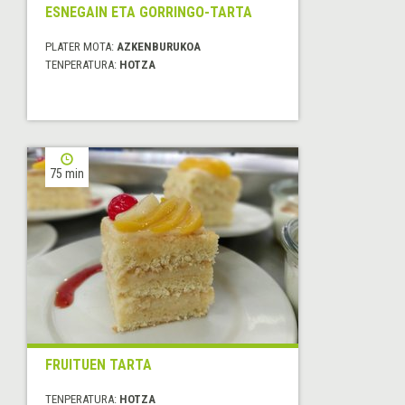
ESNEGAIN ETA GORRINGO-TARTA
PLATER MOTA:
AZKENBURUKOA
TENPERATURA:
HOTZA
75 min
FRUITUEN TARTA
TENPERATURA:
HOTZA