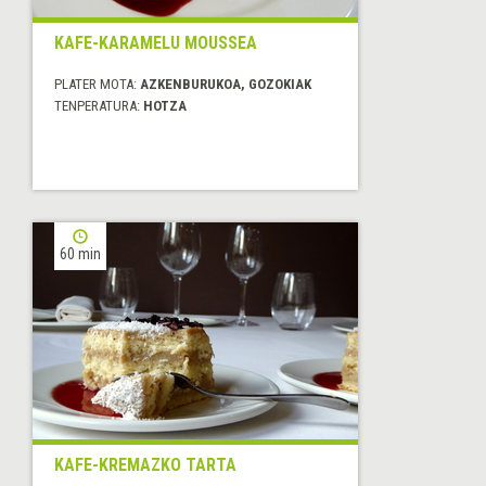
KAFE-KARAMELU MOUSSEA
PLATER MOTA:
AZKENBURUKOA, GOZOKIAK
TENPERATURA:
HOTZA
60 min
KAFE-KREMAZKO TARTA