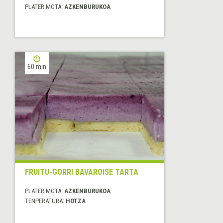
PLATER MOTA:
AZKENBURUKOA
60 min
FRUITU-GORRI BAVAROISE TARTA
PLATER MOTA:
AZKENBURUKOA
TENPERATURA:
HOTZA