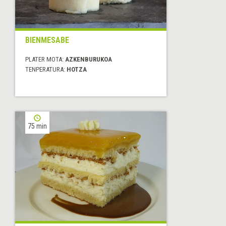
BIENMESABE
PLATER MOTA:
AZKENBURUKOA
TENPERATURA:
HOTZA
75 min