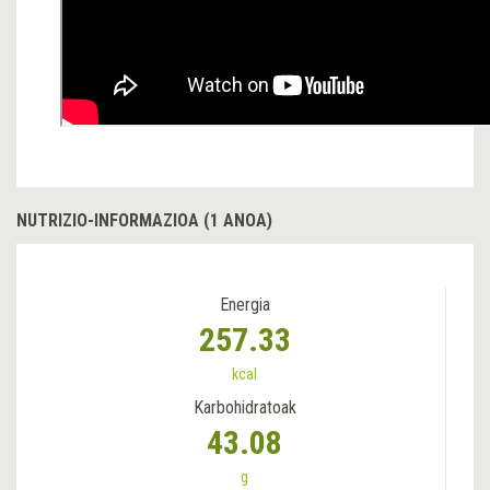
NUTRIZIO-INFORMAZIOA (1 ANOA)
Energia
257.33
kcal
Karbohidratoak
43.08
g