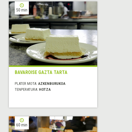
50 min
BAVAROISE GAZTA TARTA
PLATER MOTA:
AZKENBURUKOA
TENPERATURA:
HOTZA
60 min