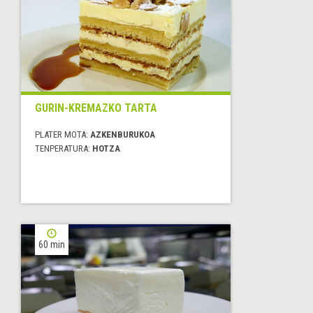
GURIN-KREMAZKO TARTA
PLATER MOTA:
AZKENBURUKOA
TENPERATURA:
HOTZA
60 min