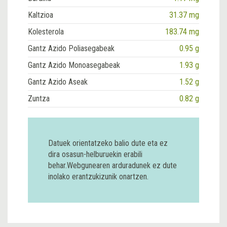
Kaltzioa
31.37 mg
Kolesterola
183.74 mg
Gantz Azido Poliasegabeak
0.95 g
Gantz Azido Monoasegabeak
1.93 g
Gantz Azido Aseak
1.52 g
Zuntza
0.82 g
Datuek orientatzeko balio dute eta ez
dira osasun-helburuekin erabili
behar.Webgunearen arduradunek ez dute
inolako erantzukizunik onartzen.