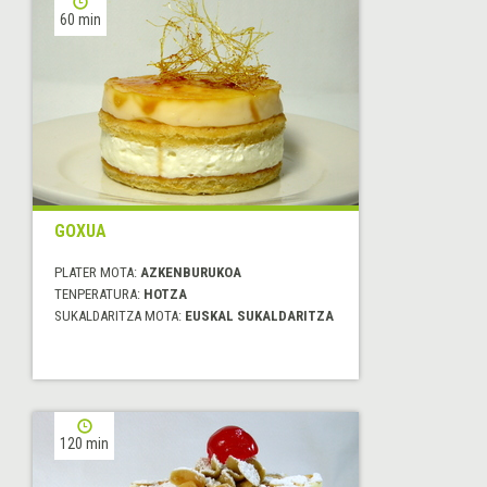
60 min
GOXUA
PLATER MOTA:
AZKENBURUKOA
TENPERATURA:
HOTZA
SUKALDARITZA MOTA:
EUSKAL SUKALDARITZA
120 min