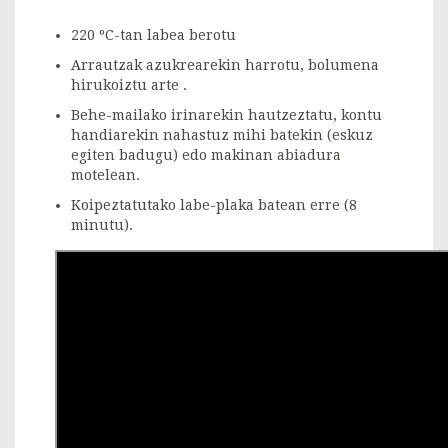
220 ºC-tan labea berotu
Arrautzak azukrearekin harrotu, bolumena
hirukoiztu arte .
Behe-mailako irinarekin hautzeztatu, kontu
handiarekin nahastuz mihi batekin (eskuz
egiten badugu) edo makinan abiadura
motelean.
Koipeztatutako labe-plaka batean erre (8
minutu).