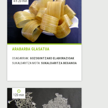
4 h 20 min
ARABARBA GLASATUA
OSAGARRIAK:
GOZOGINTZAKO ELABORAZIOAK
SUKALDARITZA MOTA:
SUKALDARITZA BEGANOA
120 min