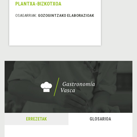
PLANTXA-BIZKOTXOA
OSAGARRIAK:
GOZOGINTZAKO ELABORAZIOAK
ERREZETAK
GLOSARIOA