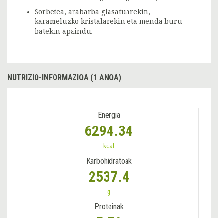
Sorbetea, arabarba glasatuarekin,
karameluzko kristalarekin eta menda buru
batekin apaindu.
NUTRIZIO-INFORMAZIOA (1 ANOA)
Energia
6294.34
kcal
Karbohidratoak
2537.4
g
Proteinak