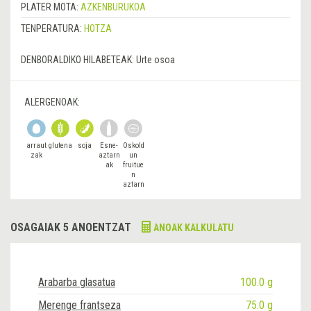
PLATER MOTA:
AZKENBURUKOA
TENPERATURA:
HOTZA
DENBORALDIKO HILABETEAK:
Urte osoa
ALERGENOAK:
arraut
glutena
soja
Esne-
Oskold
zak
aztarn
un
ak
fruitue
n
aztarn
ak
OSAGAIAK 5 ANOENTZAT
ANOAK KALKULATU
Arabarba glasatua
100.0 g
Merenge frantseza
75.0 g