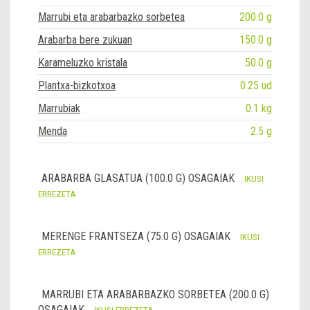
Marrubi eta arabarbazko sorbetea
200.0 g
Arabarba bere zukuan
150.0 g
Karameluzko kristala
50.0 g
Plantxa-bizkotxoa
0.25 ud
Marrubiak
0.1 kg
Menda
2.5 g
ARABARBA GLASATUA (100.0 G) OSAGAIAK
IKUSI
ERREZETA
MERENGE FRANTSEZA (75.0 G) OSAGAIAK
IKUSI
ERREZETA
MARRUBI ETA ARABARBAZKO SORBETEA (200.0 G)
OSAGAIAK