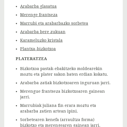
Arabarba glasatua
Merenge frantseza
Marrubi eta arabarbazko sorbetea
Arabarba bere zukuan
Karameluzko kristala
Plantxa-bizkotxoa
PLATERATZEA
Bizkotxoa pastak-ebakitzeko moldearekin
moztu eta plater sakon baten erdian kokatu.
Arabarba zatiak bizkotxoaren inguruan jarri.
Merengue frantseza bizkotxoaren gainean
jarri.
Marrubiak juliana fin erara moztu eta
arabarba zatien artean ipini.
Sorbetearen kenefa (arraultza forma)
bizkotxo eta merengearen gainean jarri.