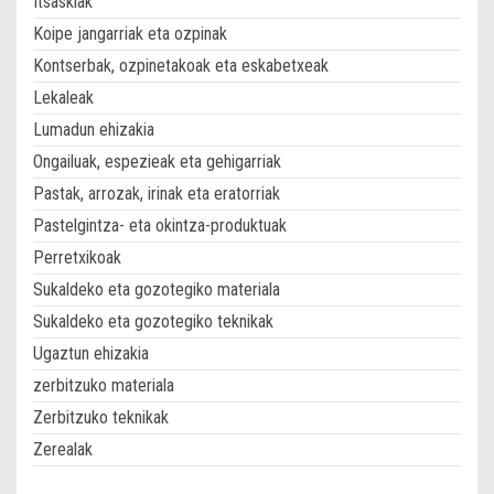
Itsaskiak
Koipe jangarriak eta ozpinak
Kontserbak, ozpinetakoak eta eskabetxeak
Lekaleak
Lumadun ehizakia
Ongailuak, espezieak eta gehigarriak
Pastak, arrozak, irinak eta eratorriak
Pastelgintza- eta okintza-produktuak
Perretxikoak
Sukaldeko eta gozotegiko materiala
Sukaldeko eta gozotegiko teknikak
Ugaztun ehizakia
zerbitzuko materiala
Zerbitzuko teknikak
Zerealak