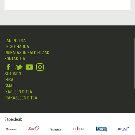
LAN-POLTSA
LEGE-OHARRA
PRIBATASUN BALDINTZAK
KONTAKTUA
SUTONDO
INIKA
GMAIL
IKASLEEN SITEA
IRAKASLEEN SITEA
Babesleak