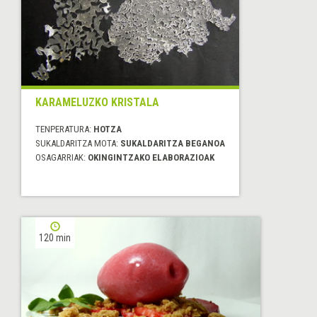
KARAMELUZKO KRISTALA
TENPERATURA:
HOTZA
SUKALDARITZA MOTA:
SUKALDARITZA BEGANOA
OSAGARRIAK:
OKINGINTZAKO ELABORAZIOAK
120 min