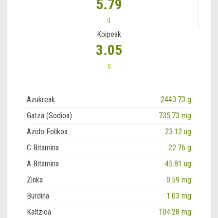
5.79
g
Koipeak
3.05
g
Azukreak
2443.73 g
Gatza (Sodioa)
735.73 mg
Azido Folikoa
23.12 ug
C Bitamina
22.76 g
A Bitamina
45.81 ug
Zinka
0.59 mg
Burdina
1.03 mg
Kaltzioa
104.28 mg