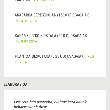
IKUSI ERREZETA
ARABARBA BERE ZUKUAN (150.0 G) OSAGAIAK
IKUSI ERREZETA
KARAMELUZKO KRISTALA (50.0 G) OSAGAIAK
IKUSI ERREZETA
PLANTXA-BIZKOTXOA (0.25 UD) OSAGAIAK
IKUSI
ERREZETA
ELABORAZIOA
Errezeta hau osatzeko, elaboraketa hauek
beharrezkoak dira: