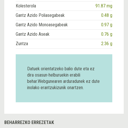
Kolesterola
91.87 mg
Gantz Azido Poliasegabeak
0.48 g
Gantz Azido Monoasegabeak
0.97 g
Gantz Azido Aseak
0.76 g
Zuntza
2.36 g
Datuek orientatzeko balio dute eta ez
dira osasun-helburuekin erabili
behar.Webgunearen arduradunek ez dute
inolako erantzukizunik onartzen.
BEHARREZKO ERREZETAK