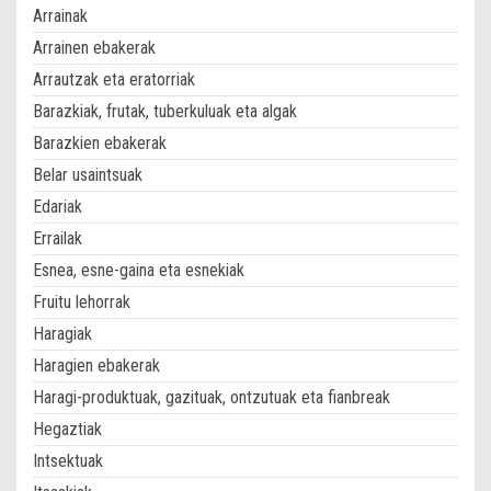
Arrainak
Arrainen ebakerak
Arrautzak eta eratorriak
Barazkiak, frutak, tuberkuluak eta algak
Barazkien ebakerak
Belar usaintsuak
Edariak
Errailak
Esnea, esne-gaina eta esnekiak
Fruitu lehorrak
Haragiak
Haragien ebakerak
Haragi-produktuak, gazituak, ontzutuak eta fianbreak
Hegaztiak
Intsektuak