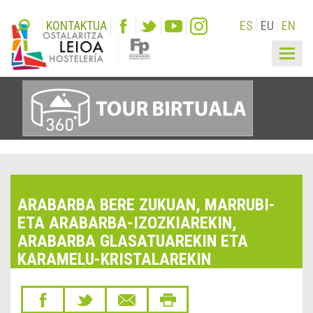
KONTAKTUA
ES
EU
EN
Togg
navig
ARABARBA BERE ZUKUAN, MARRUBI-
ETA ARABARBA-IZOZKIAREKIN,
ARABARBA GLASATUAREKIN ETA
KARAMELU-KRISTALAREKIN