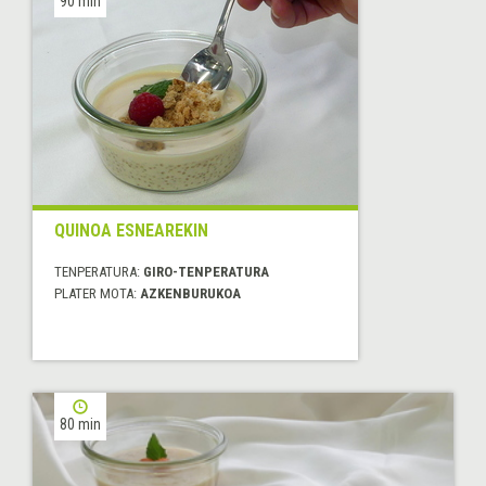
90 min
QUINOA ESNEAREKIN
TENPERATURA:
GIRO-TENPERATURA
PLATER MOTA:
AZKENBURUKOA
80 min