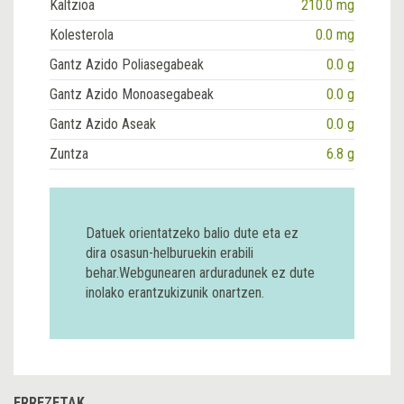
Kaltzioa
210.0 mg
Kolesterola
0.0 mg
Gantz Azido Poliasegabeak
0.0 g
Gantz Azido Monoasegabeak
0.0 g
Gantz Azido Aseak
0.0 g
Zuntza
6.8 g
Datuek orientatzeko balio dute eta ez
dira osasun-helburuekin erabili
behar.Webgunearen arduradunek ez dute
inolako erantzukizunik onartzen.
ERREZETAK