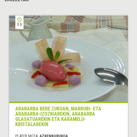
3 h
ARABARBA BERE ZUKUAN, MARRUBI- ETA
ARABARBA-IZOZKIAREKIN, ARABARBA
GLASATUAREKIN ETA KARAMELU-
KRISTALAREKIN
PLATER MOTA:
AZKENBURUKOA