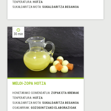
TENPERATURA:
HOTZA
SUKALDARITZA MOTA:
SUKALDARITZA BEGANOA
30 min
MELOI-ZOPA HOTZA
HONETARAKO GOMENDATUA:
ZOPAK ETA KREMAK
TENPERATURA:
HOTZA
SUKALDARITZA MOTA:
SUKALDARITZA BEGANOA
OSAGARRIAK:
GOZOGINTZAKO ELABORAZIOAK