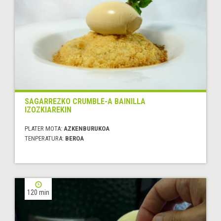
SAGARREZKO CRUMBLE-A BAINILLA
IZOZKIAREKIN
PLATER MOTA:
AZKENBURUKOA
TENPERATURA:
BEROA
120 min