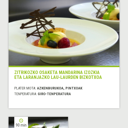
ZITRIKOZKO OSAKETA MANDARINA IZOZKIA
ETA LARANJAZKO LAU-LAURDEN BIZKOTXOA
PLATER MOTA:
AZKENBURUKOA, PINTXOAK
TENPERATURA:
GIRO-TENPERATURA
90 min