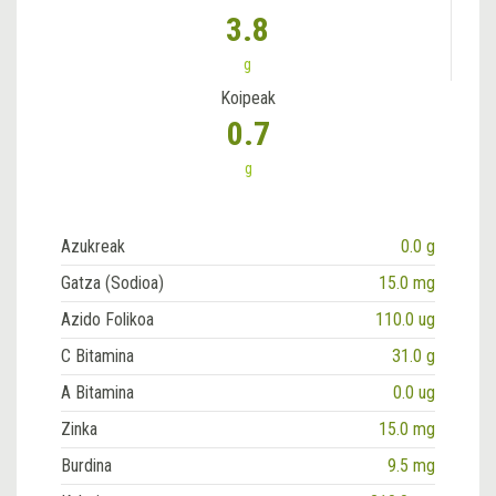
3.8
g
Koipeak
0.7
g
Azukreak
0.0 g
Gatza (Sodioa)
15.0 mg
Azido Folikoa
110.0 ug
C Bitamina
31.0 g
A Bitamina
0.0 ug
Zinka
15.0 mg
Burdina
9.5 mg