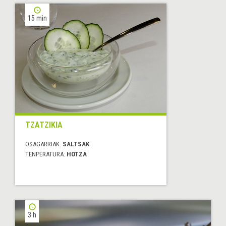
15 min
TZATZIKIA
OSAGARRIAK:
SALTSAK
TENPERATURA:
HOTZA
3 h