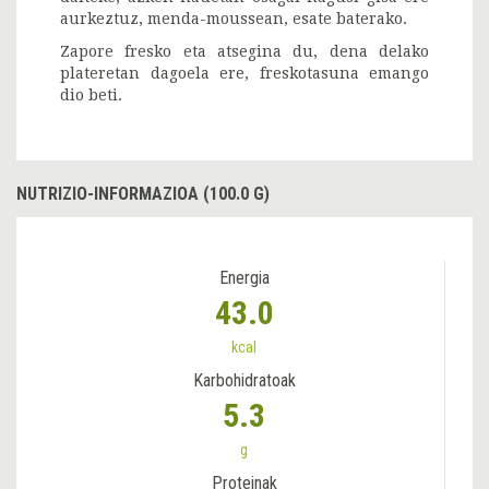
aurkeztuz, menda-moussean, esate baterako.
Zapore fresko eta atsegina du, dena delako
plateretan dagoela ere, freskotasuna emango
dio beti.
NUTRIZIO-INFORMAZIOA (100.0 G)
Energia
43.0
kcal
Karbohidratoak
5.3
g
Proteinak