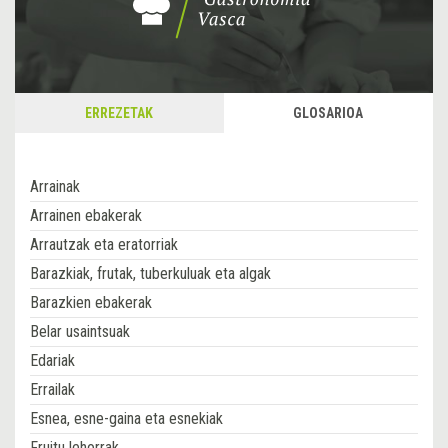
ERREZETAK
GLOSARIOA
Arrainak
Arrainen ebakerak
Arrautzak eta eratorriak
Barazkiak, frutak, tuberkuluak eta algak
Barazkien ebakerak
Belar usaintsuak
Edariak
Errailak
Esnea, esne-gaina eta esnekiak
Fruitu lehorrak