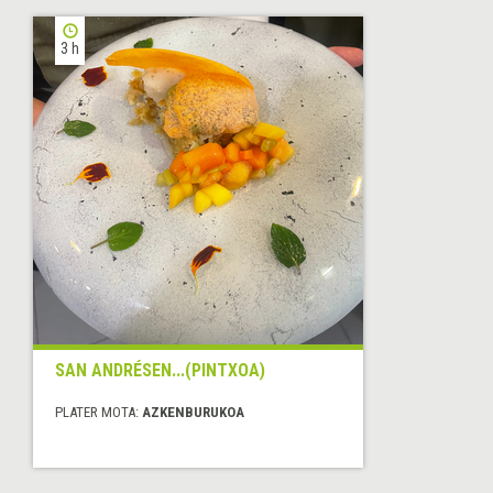
3 h
SAN ANDRÉSEN...(PINTXOA)
PLATER MOTA:
AZKENBURUKOA