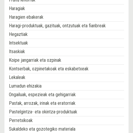
Haragiak
Haragien ebakerak
Haragi-produktuak, gazituak, ontzutuak eta fianbreak
Hegaztiak
Intsektuak
Itsaskiak
Koipe jangarriak eta ozpinak
Kontserbak, ozpinetakoak eta eskabetxeak
Lekaleak
Lumadun ehizakia
Ongailuak, espezieak eta gehigarriak
Pastak, arrozak, irinak eta eratorriak
Pastelgintza- eta okintza-produktuak
Perretxikoak
Sukaldeko eta gozotegiko materiala