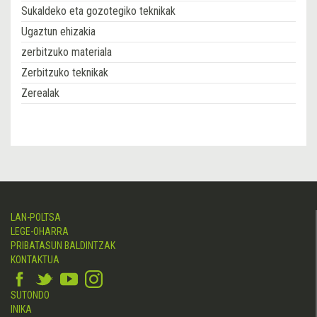
Sukaldeko eta gozotegiko teknikak
Ugaztun ehizakia
zerbitzuko materiala
Zerbitzuko teknikak
Zerealak
LAN-POLTSA
LEGE-OHARRA
PRIBATASUN BALDINTZAK
KONTAKTUA
SUTONDO
INIKA