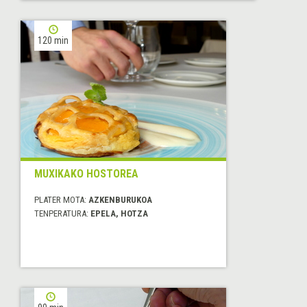
120 min
MUXIKAKO HOSTOREA
PLATER MOTA:
AZKENBURUKOA
TENPERATURA:
EPELA, HOTZA