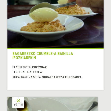
SAGARREZKO CRUMBLE-A BAINILLA
IZOZKIAREKIN
PLATER MOTA:
PINTXOAK
TENPERATURA:
EPELA
SUKALDARITZA MOTA:
SUKALDARITZA EUROPARRA
90 min