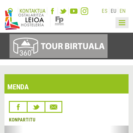
KONTAKTUA
ES
EU
EN
Togg
navig
MENDA
KONPARTITU
&lsaquo;
Hurr