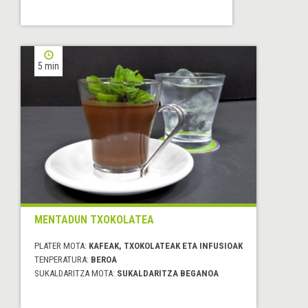
5 min
MENTADUN TXOKOLATEA
PLATER MOTA:
KAFEAK, TXOKOLATEAK ETA INFUSIOAK
TENPERATURA:
BEROA
SUKALDARITZA MOTA:
SUKALDARITZA BEGANOA