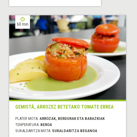
60 min
GEMISTÁ, ARROZEZ BETETAKO TOMATE ERREA
PLATER MOTA:
ARROZAK, BERDURAK ETA BARAZKIAK
TENPERATURA:
BEROA
SUKALDARITZA MOTA:
SUKALDARITZA BEGANOA