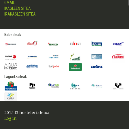
GMAIL
IKASLEEN SITEA
IRAKASLEEN SITEA
Babesleak
Laguntzaileak
2015 © hostelerialeioa
Log in