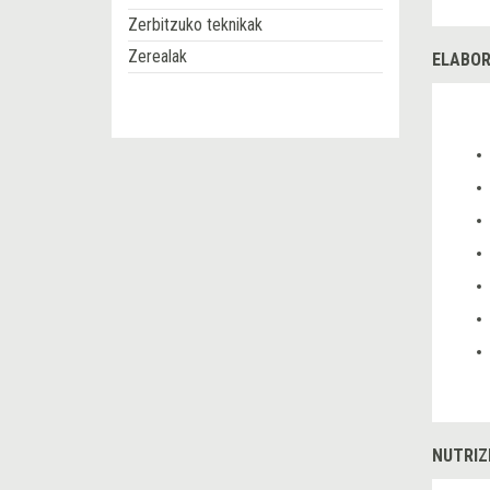
Zerbitzuko teknikak
Zerealak
ELABOR
NUTRIZ