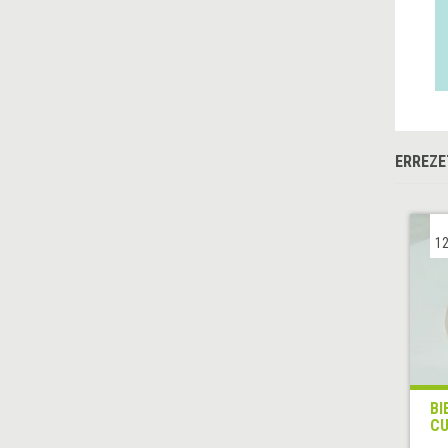
ERREZE
12
BI
CU