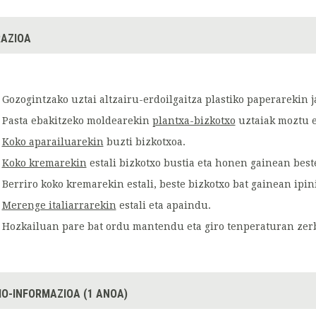
AZIOA
Gozogintzako uztai altzairu-erdoilgaitza plastiko paperarekin j
Pasta ebakitzeko moldearekin
plantxa-bizkotxo
uztaiak moztu e
Koko aparailuarekin
buzti bizkotxoa.
Koko kremarekin
estali bizkotxo bustia eta honen gainean beste 
Berriro koko kremarekin estali, beste bizkotxo bat gainean ipini
Merenge italiarrarekin
estali eta apaindu.
Hozkailuan pare bat ordu mantendu eta giro tenperaturan zerb
IO-INFORMAZIOA (1 ANOA)