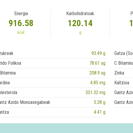
Energia
Karbohidratoak
P
916.58
120.14
kcal
g
zukreak
93.49 g
Gatza (So
ido Folikoa
78.61 ug
C Bitamin
Bitamina
208.9 ug
Zinka
rdina
4.85 mg
Kaltzioa
lesterola
351.32 mg
Gantz Azi
antz Azido Monoasegabeak
5.28 g
Gantz Azi
untza
4.41 g