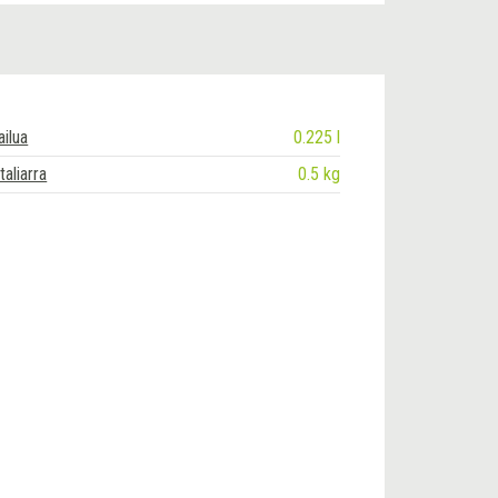
ailua
0.225 l
aliarra
0.5 kg