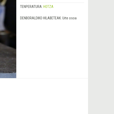
TENPERATURA:
HOTZA
DENBORALDIKO HILABETEAK:
Urte osoa