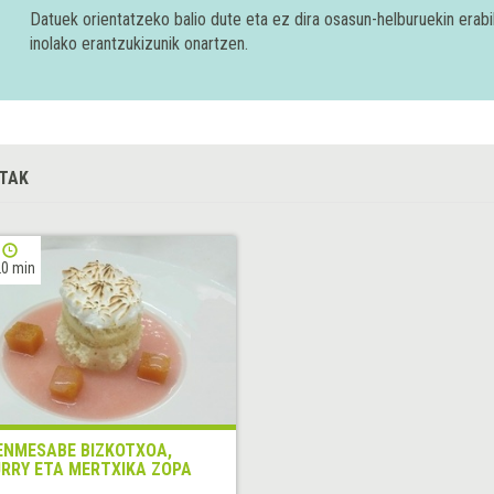
Datuek orientatzeko balio dute eta ez dira osasun-helburuekin era
inolako erantzukizunik onartzen.
TAK
0 min
ENMESABE BIZKOTXOA,
RRY ETA MERTXIKA ZOPA