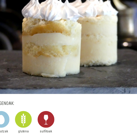
GENOAK:
autzak
glutena
sulfitoak