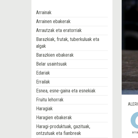
Arrainak
Arrainen ebakerak
Arrautzak eta eratorriak
Barazkiak, frutak, tuberkuluak eta
algak
Barazkien ebakerak
Belar usaintsuak
Edariak
Errailak
Esnea, esne-gaina eta esnekiak
Fruitu lehorrak
ALER
Haragiak
Haragien ebakerak
Haragi-produktuak, gazituak,
ontzutuak eta fianbreak
arr