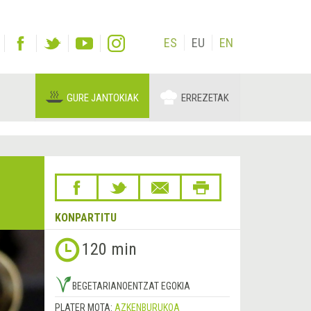
ES
EU
EN
GURE JANTOKIAK
ERREZETAK
KONPARTITU
120 min
BEGETARIANOENTZAT EGOKIA
PLATER MOTA:
AZKENBURUKOA