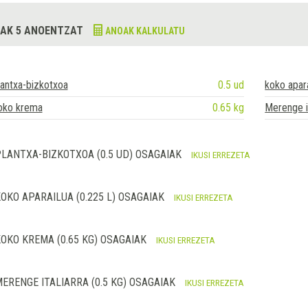
AK 5 ANOENTZAT
ANOAK KALKULATU
antxa-bizkotxoa
0.5 ud
koko apar
oko krema
0.65 kg
Merenge it
LANTXA-BIZKOTXOA (0.5 UD) OSAGAIAK
IKUSI ERREZETA
OKO APARAILUA (0.225 L) OSAGAIAK
IKUSI ERREZETA
OKO KREMA (0.65 KG) OSAGAIAK
IKUSI ERREZETA
ERENGE ITALIARRA (0.5 KG) OSAGAIAK
IKUSI ERREZETA