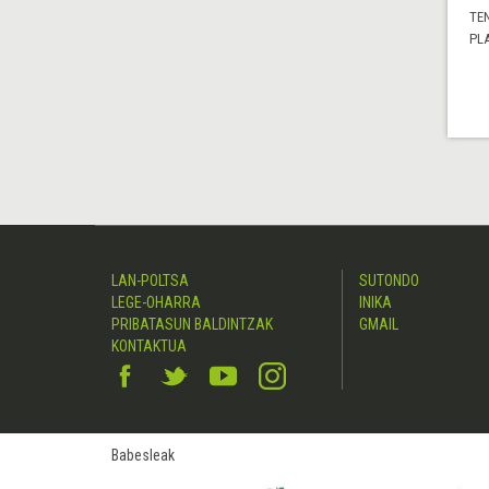
TE
PL
LAN-POLTSA
SUTONDO
LEGE-OHARRA
INIKA
PRIBATASUN BALDINTZAK
GMAIL
KONTAKTUA
Babesleak