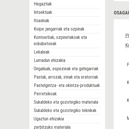
Hegaztiak
Intsektuak
OSAGAI
Itsaskiak
Koipe jangarriak eta ozpinak
Pl
Kontserbak, ozpinetakoak eta
eskabetxeak
K
Lekaleak
Lumadun ehizakia
P
Ongailuak, espezieak eta gehigarriak
Pastak, arrozak, irinak eta eratorriak
K
Pastelgintza- eta okintza-produktuak
Perretxikoak
K
Sukaldeko eta gozotegiko materiala
Sukaldeko eta gozotegiko teknikak
M
Ugaztun ehizakia
zerbitzuko materiala