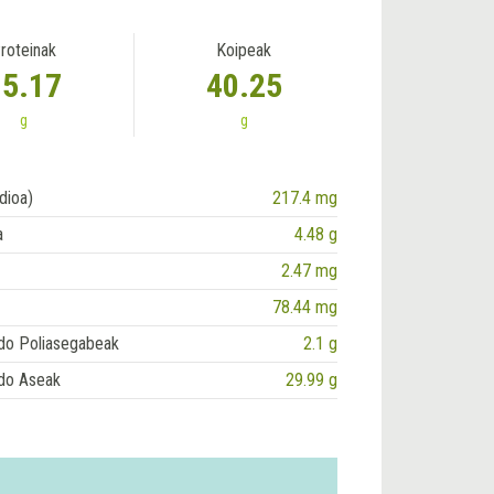
roteinak
Koipeak
15.17
40.25
g
g
dioa)
217.4 mg
a
4.48 g
2.47 mg
78.44 mg
do Poliasegabeak
2.1 g
do Aseak
29.99 g