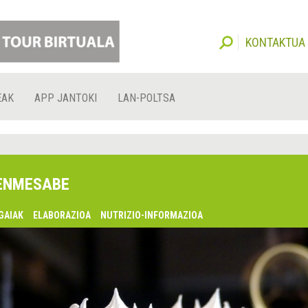
KONTAKTUA
EAK
APP JANTOKI
LAN-POLTSA
ENMESABE
GAIAK
ELABORAZIOA
NUTRIZIO-INFORMAZIOA