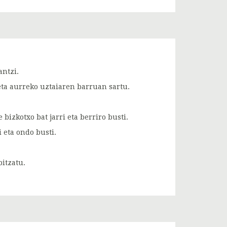
antzi.
ta aurreko uztaiaren barruan sartu.
bizkotxo bat jarri eta berriro busti.
 eta ondo busti.
itzatu.