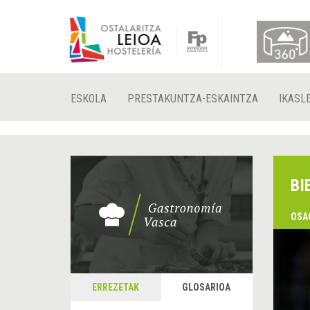
ESKOLA
PRESTAKUNTZA-ESKAINTZA
IKASL
BI
OSA
ERREZETAK
GLOSARIOA