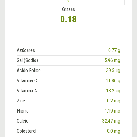
Grasas
0.18
g
Azúcares
0.77 g
Sal (Sodio)
5.96 mg
Ácido Fólico
39.5 ug
Vitamina C
11.86 g
Vitamina A
13.2 ug
Zinc
0.2 mg
Hierro
1.19 mg
Calcio
32.47 mg
Colesterol
0.0 mg