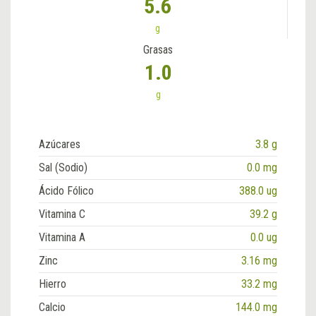
5.6
g
Grasas
1.0
g
Azúcares
3.8 g
Sal (Sodio)
0.0 mg
Ácido Fólico
388.0 ug
Vitamina C
39.2 g
Vitamina A
0.0 ug
Zinc
3.16 mg
Hierro
33.2 mg
Calcio
144.0 mg