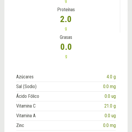
g
Proteínas
2.0
g
Grasas
0.0
g
Azúcares
4.0 g
Sal (Sodio)
0.0 mg
Ácido Fólico
0.0 ug
Vitamina C
21.0 g
Vitamina A
0.0 ug
Zinc
0.0 mg