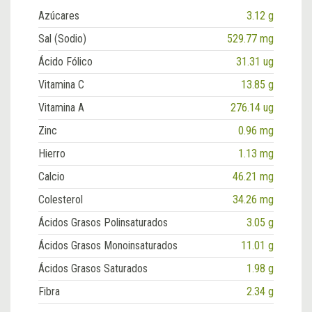
Azúcares
3.12 g
Sal (Sodio)
529.77 mg
Ácido Fólico
31.31 ug
Vitamina C
13.85 g
Vitamina A
276.14 ug
Zinc
0.96 mg
Hierro
1.13 mg
Calcio
46.21 mg
Colesterol
34.26 mg
Ácidos Grasos Polinsaturados
3.05 g
Ácidos Grasos Monoinsaturados
11.01 g
Ácidos Grasos Saturados
1.98 g
Fibra
2.34 g