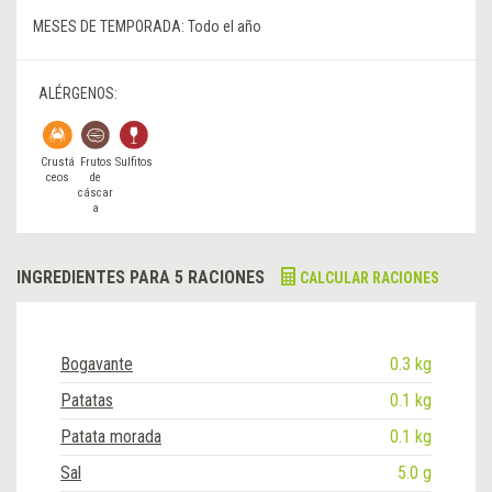
MESES DE TEMPORADA:
Todo el año
ALÉRGENOS:
Crustá
Frutos
Sulfitos
ceos
de
cáscar
a
INGREDIENTES PARA 5 RACIONES
CALCULAR RACIONES
Bogavante
0.3 kg
Patatas
0.1 kg
Patata morada
0.1 kg
Sal
5.0 g