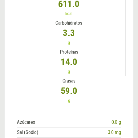
611.0
kcal
Carbohidratos
3.3
g
Proteínas
14.0
g
Grasas
59.0
g
Azúcares
0.0 g
Sal (Sodio)
3.0 mg