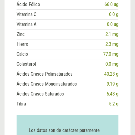
Ácido Fólico
66.0 ug
Vitamina C
0.0 g
Vitamina A
0.0 ug
Zinc
2.1 mg
Hierro
2.3 mg
Calcio
77.0 mg
Colesterol
0.0 mg
Ácidos Grasos Polinsaturados
40.23 g
Ácidos Grasos Monoinsaturados
9.19 g
Ácidos Grasos Saturados
6.43 g
Fibra
5.2 g
Los datos son de carácter puramente