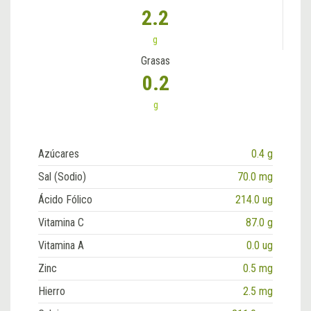
2.2
g
Grasas
0.2
g
Azúcares
0.4 g
Sal (Sodio)
70.0 mg
Ácido Fólico
214.0 ug
Vitamina C
87.0 g
Vitamina A
0.0 ug
Zinc
0.5 mg
Hierro
2.5 mg