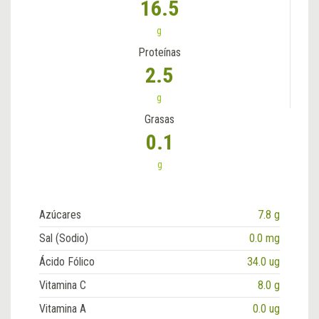
16.5
g
Proteínas
2.5
g
Grasas
0.1
g
Azúcares
7.8 g
Sal (Sodio)
0.0 mg
Ácido Fólico
34.0 ug
Vitamina C
8.0 g
Vitamina A
0.0 ug