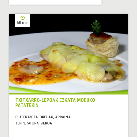
60 min
TXITXARRO-LEPOAK EZKATA MODUKO
PATATEKIN
PLATER MOTA:
OKELAK, ARRAINA
TENPERATURA:
BEROA