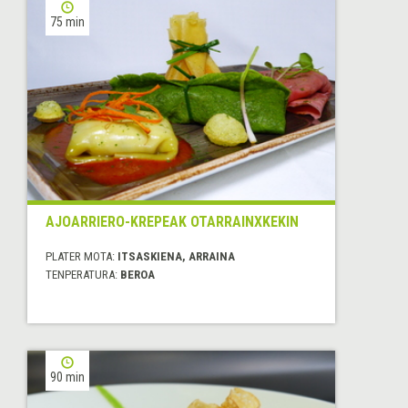
75 min
AJOARRIERO-KREPEAK OTARRAINXKEKIN
PLATER MOTA:
ITSASKIENA, ARRAINA
TENPERATURA:
BEROA
90 min