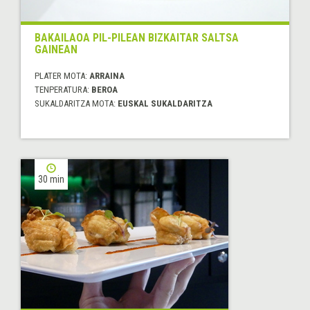
BAKAILAOA PIL-PILEAN BIZKAITAR SALTSA
GAINEAN
PLATER MOTA:
ARRAINA
TENPERATURA:
BEROA
SUKALDARITZA MOTA:
EUSKAL SUKALDARITZA
30 min