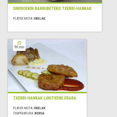
ONDDOEKIN BARRUBETEKO TXERRI-HANKAK
PLATER MOTA:
OKELAK
90 min
TXERRI-HANKAK LUKITXENE ERARA
PLATER MOTA:
OKELAK
TENPERATURA:
BEROA