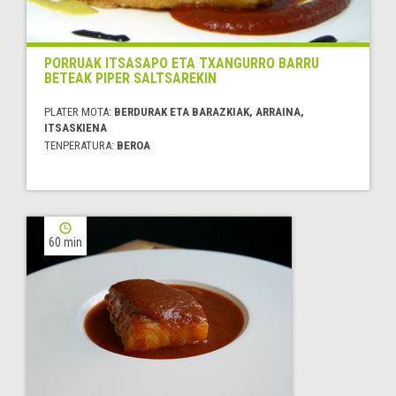
PORRUAK ITSASAPO ETA TXANGURRO BARRU
BETEAK PIPER SALTSAREKIN
PLATER MOTA:
BERDURAK ETA BARAZKIAK, ARRAINA,
ITSASKIENA
TENPERATURA:
BEROA
60 min