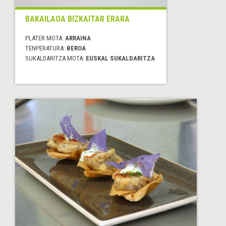
BAKAILAOA BIZKAITAR ERARA
PLATER MOTA:
ARRAINA
TENPERATURA:
BEROA
SUKALDARITZA MOTA:
EUSKAL SUKALDARITZA