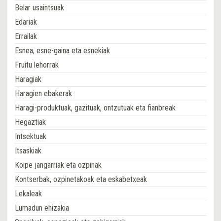
Belar usaintsuak
Edariak
Errailak
Esnea, esne-gaina eta esnekiak
Fruitu lehorrak
Haragiak
Haragien ebakerak
Haragi-produktuak, gazituak, ontzutuak eta fianbreak
Hegaztiak
Intsektuak
Itsaskiak
Koipe jangarriak eta ozpinak
Kontserbak, ozpinetakoak eta eskabetxeak
Lekaleak
Lumadun ehizakia