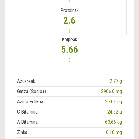
g
Proteinak
2.6
g
Koipeak
5.66
g
Azukreak
2.77 g
Gatza (Sodioa)
2906.0 mg
Azido Folikoa
27.01 ug
C Bitamina
24.52 g
A Bitamina
63.66 ug
Zinka
0.18 mg