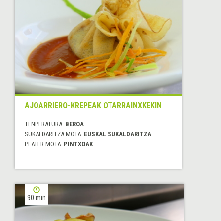
AJOARRIERO-KREPEAK OTARRAINXKEKIN
TENPERATURA:
BEROA
SUKALDARITZA MOTA:
EUSKAL SUKALDARITZA
PLATER MOTA:
PINTXOAK
90 min