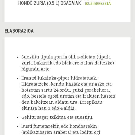
HONDO ZURIA (0.5 L) OSAGAIAK
IKUSI ERREZETA
ELABORAZIOA
Sueztitu tipula gorria oliba-oliotan (tipula
zuria bakarrik edo biak ere nahas daitezke)
bigundu arte.
Erantsi lukainka-piper hidratatuak.
Hidratatzeko, kendu haziak eta ur asko eta
hotzetan sartu 24 ordu, gutxi gorabehera,
edo, bestela egosi uretan eta irakiten hasten
den bakoitzean aldatu ura. Errepikatu
ekintza hau 3 edo 4 aldiz.
Gehitu sagar txikitua eta sueztitu.
Busti
fumetarekin
edo
hondoarekin
(aplikazioaren arabera) eta loditu ogi