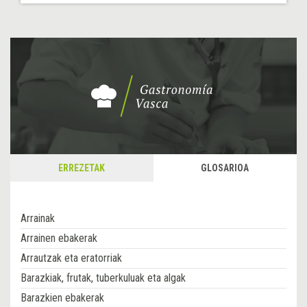
ERREZETAK
GLOSARIOA
Arrainak
Arrainen ebakerak
Arrautzak eta eratorriak
Barazkiak, frutak, tuberkuluak eta algak
Barazkien ebakerak