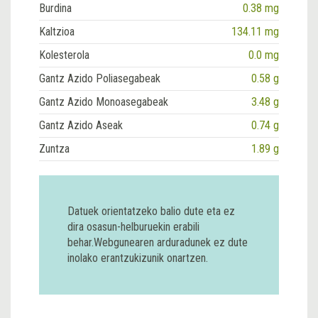
Burdina
0.38 mg
Kaltzioa
134.11 mg
Kolesterola
0.0 mg
Gantz Azido Poliasegabeak
0.58 g
Gantz Azido Monoasegabeak
3.48 g
Gantz Azido Aseak
0.74 g
Zuntza
1.89 g
Datuek orientatzeko balio dute eta ez
dira osasun-helburuekin erabili
behar.Webgunearen arduradunek ez dute
inolako erantzukizunik onartzen.