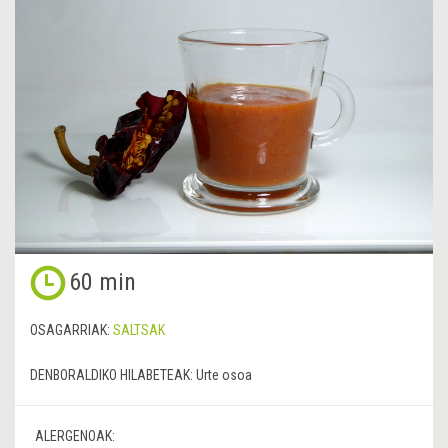
60 min
OSAGARRIAK:
SALTSAK
DENBORALDIKO HILABETEAK:
Urte osoa
ALERGENOAK: