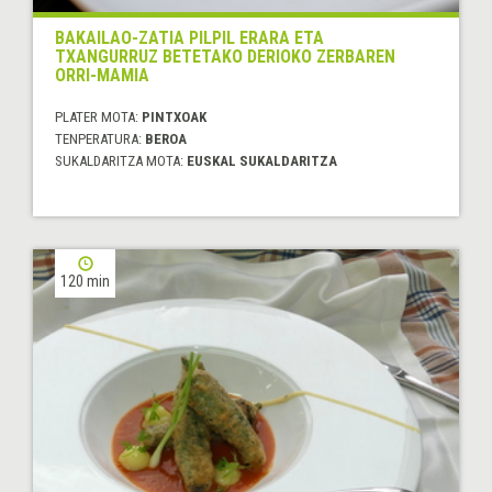
BAKAILAO-ZATIA PILPIL ERARA ETA
TXANGURRUZ BETETAKO DERIOKO ZERBAREN
ORRI-MAMIA
PLATER MOTA:
PINTXOAK
TENPERATURA:
BEROA
SUKALDARITZA MOTA:
EUSKAL SUKALDARITZA
120 min