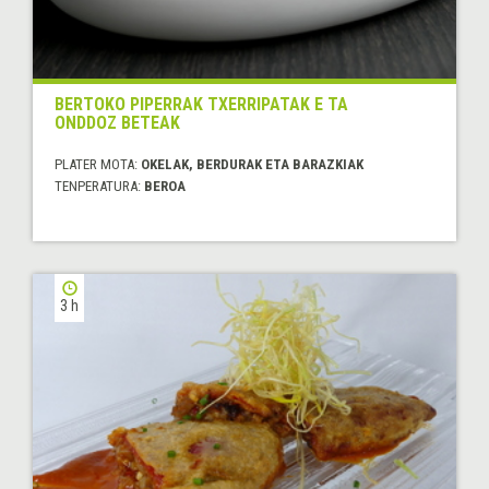
BERTOKO PIPERRAK TXERRIPATAK E TA
ONDDOZ BETEAK
PLATER MOTA:
OKELAK, BERDURAK ETA BARAZKIAK
TENPERATURA:
BEROA
3 h