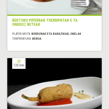
BERTOKO PIPERRAK TXERRIPATAK E TA
ONDDOZ BETEAK
PLATER MOTA:
BERDURAK ETA BARAZKIAK, OKELAK
TENPERATURA:
BEROA
120 min