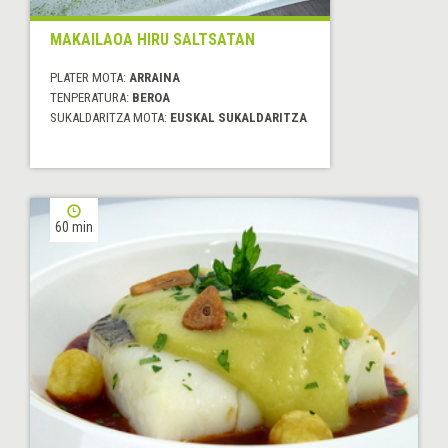
MAKAILAOA HIRU SALTSATAN
PLATER MOTA:
ARRAINA
TENPERATURA:
BEROA
SUKALDARITZA MOTA:
EUSKAL SUKALDARITZA
60 min