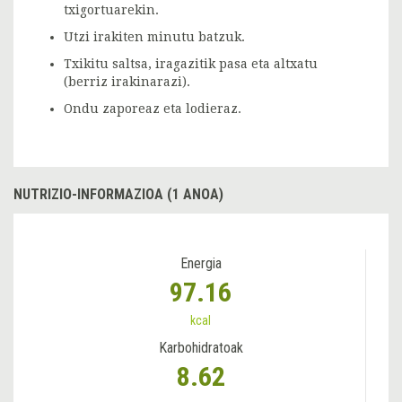
txigortuarekin.
Utzi irakiten minutu batzuk.
Txikitu saltsa, iragazitik pasa eta altxatu
(berriz irakinarazi).
Ondu zaporeaz eta lodieraz.
NUTRIZIO-INFORMAZIOA (1 ANOA)
Energia
97.16
kcal
Karbohidratoak
8.62