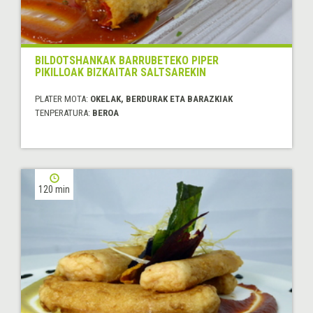
BILDOTSHANKAK BARRUBETEKO PIPER
PIKILLOAK BIZKAITAR SALTSAREKIN
PLATER MOTA:
OKELAK, BERDURAK ETA BARAZKIAK
TENPERATURA:
BEROA
120 min