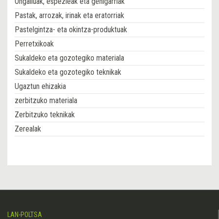
Ongailuak, espezieak eta gehigarriak
Pastak, arrozak, irinak eta eratorriak
Pastelgintza- eta okintza-produktuak
Perretxikoak
Sukaldeko eta gozotegiko materiala
Sukaldeko eta gozotegiko teknikak
Ugaztun ehizakia
zerbitzuko materiala
Zerbitzuko teknikak
Zerealak
LAN-POLTSA