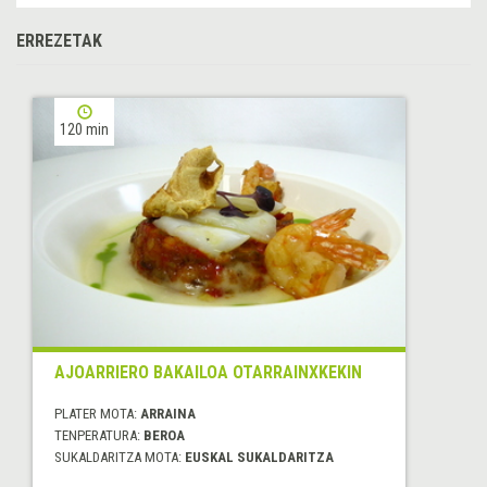
ERREZETAK
120 min
AJOARRIERO BAKAILOA OTARRAINXKEKIN
PLATER MOTA:
ARRAINA
TENPERATURA:
BEROA
SUKALDARITZA MOTA:
EUSKAL SUKALDARITZA