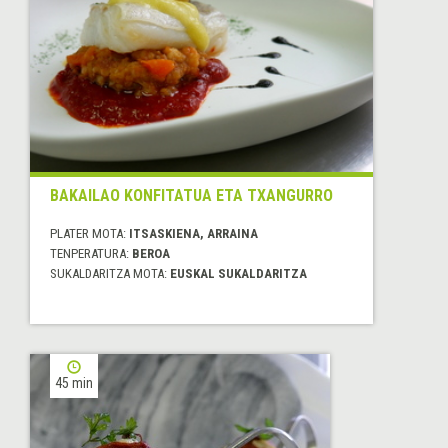
BAKAILAO KONFITATUA ETA TXANGURRO
PLATER MOTA:
ITSASKIENA, ARRAINA
TENPERATURA:
BEROA
SUKALDARITZA MOTA:
EUSKAL SUKALDARITZA
45 min