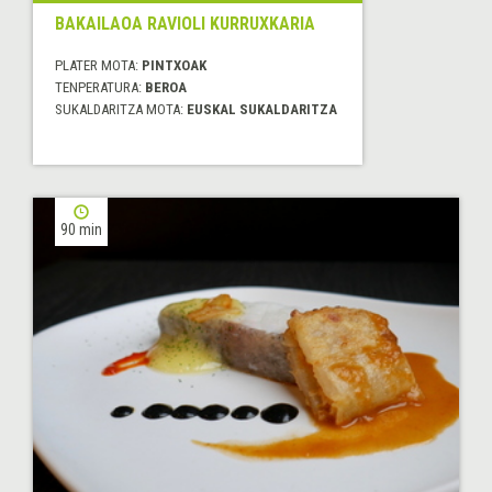
BAKAILAOA RAVIOLI KURRUXKARIA
PLATER MOTA:
PINTXOAK
TENPERATURA:
BEROA
SUKALDARITZA MOTA:
EUSKAL SUKALDARITZA
90 min