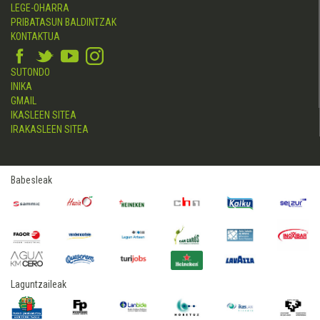
LEGE-OHARRA
PRIBATASUN BALDINTZAK
KONTAKTUA
SUTONDO
INIKA
GMAIL
IKASLEEN SITEA
IRAKASLEEN SITEA
Babesleak
Laguntzaileak