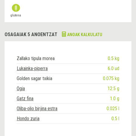
glutena
OSAGAIAK 5 ANOENTZAT
ANOAK KALKULATU
Zallako tipula morea
0.5 kg
Lukainka-piperra
6.0 ud
Golden sagar txikia
0.075 kg
Ogia
12.5 g
Gatz fina
1.0 g
Oliba-olio birjina estra
0.025 l
Hondo zuria
0.5 l