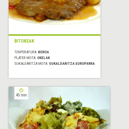
BITOKEAK
TENPERATURA:
BEROA
PLATER MOTA:
OKELAK
SUKALDARITZA MOTA:
SUKALDARITZA EUROPARRA
45 min