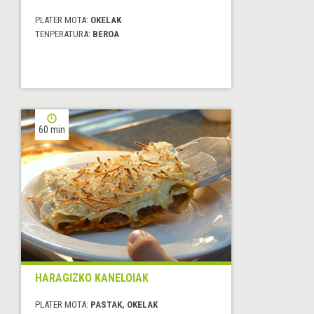
PLATER MOTA:
OKELAK
TENPERATURA:
BEROA
60 min
HARAGIZKO KANELOIAK
PLATER MOTA:
PASTAK, OKELAK