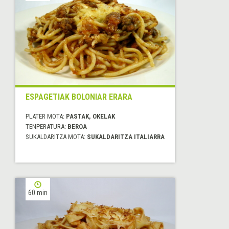
ESPAGETIAK BOLONIAR ERARA
PLATER MOTA:
PASTAK, OKELAK
TENPERATURA:
BEROA
SUKALDARITZA MOTA:
SUKALDARITZA ITALIARRA
60 min