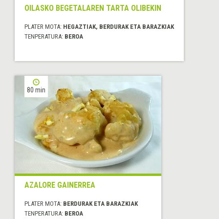
OILASKO BEGETALAREN TARTA OLIBEKIN
PLATER MOTA:
HEGAZTIAK, BERDURAK ETA BARAZKIAK
TENPERATURA:
BEROA
80 min
AZALORE GAINERREA
PLATER MOTA:
BERDURAK ETA BARAZKIAK
TENPERATURA:
BEROA