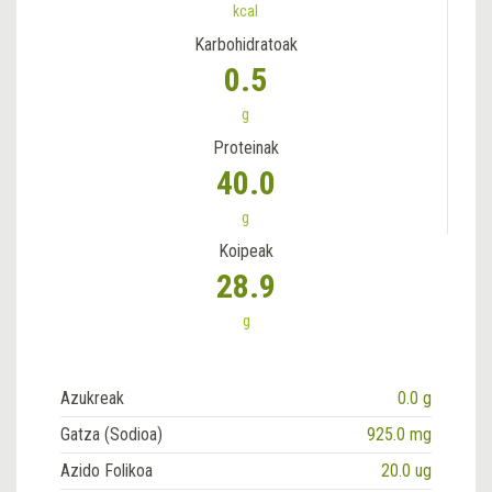
kcal
Karbohidratoak
0.5
g
Proteinak
40.0
g
Koipeak
28.9
g
Azukreak
0.0 g
Gatza (Sodioa)
925.0 mg
Azido Folikoa
20.0 ug