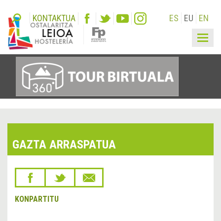
KONTAKTUA
ES
EU
EN
Togg
navig
GAZTA ARRASPATUA
KONPARTITU