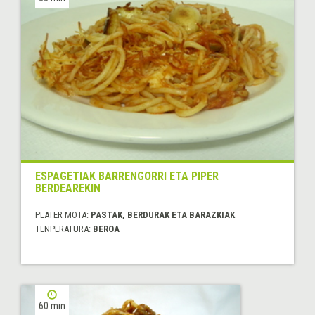
ESPAGETIAK BARRENGORRI ETA PIPER
BERDEAREKIN
PLATER MOTA:
PASTAK, BERDURAK ETA BARAZKIAK
TENPERATURA:
BEROA
60 min