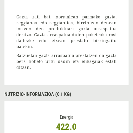
Gazta zati bat, normalean parmako gazta,
reggianoa edo reggianitoa, birrintzen denean
lortzen den produktuari gazta arraspatua
deritzo. Gazta arraspatua duten paketeak erosi
daitezke edo etxean prestatu birringailu
batekin.
Batzuetan gazta arraspatua prestatzen da gazta
bera hobeto urtu dadin eta elikagaiak estali
ditzan.
NUTRIZIO-INFORMAZIOA (0.1 KG)
Energia
422.0