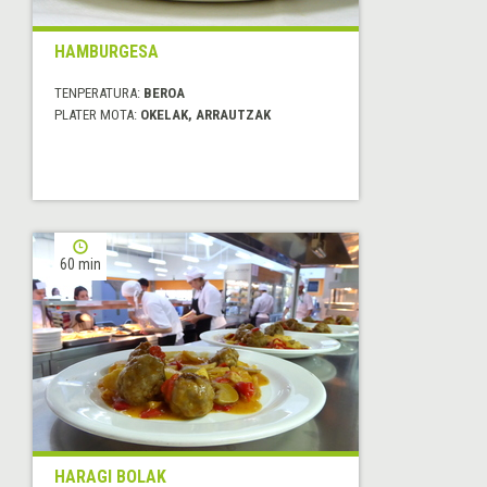
HAMBURGESA
TENPERATURA:
BEROA
PLATER MOTA:
OKELAK, ARRAUTZAK
60 min
HARAGI BOLAK