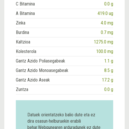
C Bitamina
0.0 g
A Bitamina
419.0 ug
Zinka
4.0 mg
Burdina
0.7 mg
Kaltzioa
1275.0 mg
Kolesterola
100.0 mg
Gantz Azido Poliasegabeak
1.1 g
Gantz Azido Monoasegabeak
8.5 g
Gantz Azido Aseak
17.2 g
Zuntza
0.0 g
Datuek orientatzeko balio dute eta ez
dira osasun-helburuekin erabili
behar.Webgunearen arduradunek ez dute