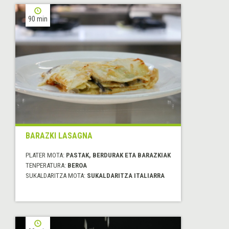
90 min
BARAZKI LASAGNA
PLATER MOTA:
PASTAK, BERDURAK ETA BARAZKIAK
TENPERATURA:
BEROA
SUKALDARITZA MOTA:
SUKALDARITZA ITALIARRA