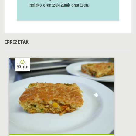
inolako erantzukizunik onartzen.
ERREZETAK
90 min