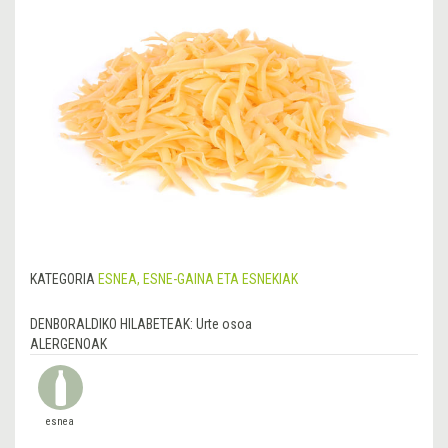
KATEGORIA
ESNEA, ESNE-GAINA ETA ESNEKIAK
DENBORALDIKO HILABETEAK:
Urte osoa
ALERGENOAK
esnea