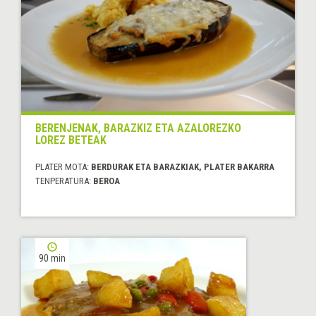
BERENJENAK, BARAZKIZ ETA AZALOREZKO
LOREZ BETEAK
PLATER MOTA:
BERDURAK ETA BARAZKIAK, PLATER BAKARRA
TENPERATURA:
BEROA
90 min