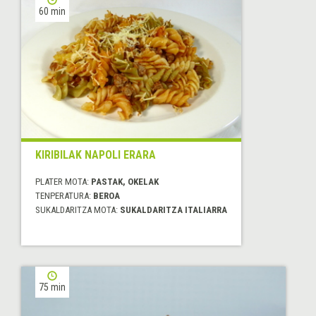
60 min
KIRIBILAK NAPOLI ERARA
PLATER MOTA:
PASTAK, OKELAK
TENPERATURA:
BEROA
SUKALDARITZA MOTA:
SUKALDARITZA ITALIARRA
75 min