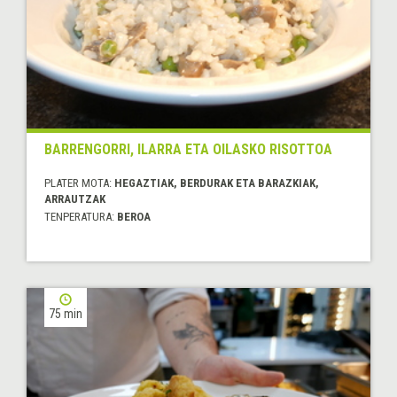
BARRENGORRI, ILARRA ETA OILASKO RISOTTOA
PLATER MOTA:
HEGAZTIAK, BERDURAK ETA BARAZKIAK,
ARRAUTZAK
TENPERATURA:
BEROA
75 min