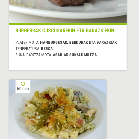
BURGERRAK CUSCUSAREKIN ETA BARAZKIEKIN
PLATER MOTA:
HANBURGESAK, BERDURAK ETA BARAZKIAK
TENPERATURA:
BEROA
SUKALDARITZA MOTA:
ARABIAR SUKALDARITZA
50 min