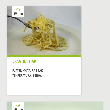
20 min
SPAGHETTIAK
PLATER MOTA:
PASTAK
TENPERATURA:
BEROA
60 min