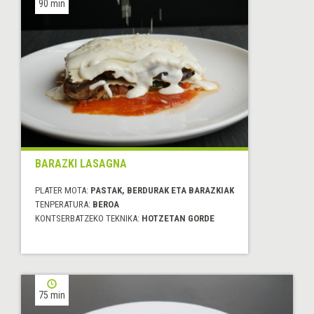
90 min
BARAZKI LASAGNA
PLATER MOTA:
PASTAK, BERDURAK ETA BARAZKIAK
TENPERATURA:
BEROA
KONTSERBATZEKO TEKNIKA:
HOTZETAN GORDE
75 min