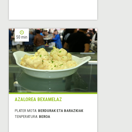
50 min
AZALOREA BEXAMELAZ
PLATER MOTA:
BERDURAK ETA BARAZKIAK
TENPERATURA:
BEROA