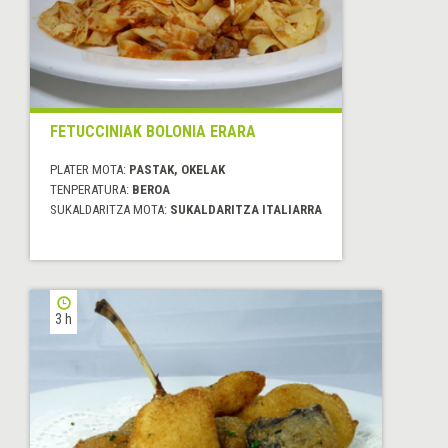
FETUCCINIAK BOLONIA ERARA
PLATER MOTA:
PASTAK, OKELAK
TENPERATURA:
BEROA
SUKALDARITZA MOTA:
SUKALDARITZA ITALIARRA
3 h