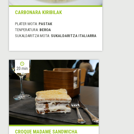
CARBONARA KIRIBILAK
PLATER MOTA:
PASTAK
TENPERATURA:
BEROA
SUKALDARITZA MOTA:
SUKALDARITZA ITALIARRA
20 min
CROQUE MADAME SANDWICHA