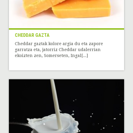
CHEDDAR GAZTA
Cheddar gaztak kolore argia du eta zapore
garratza eta, jatorriz Cheddar udalerrian
ekoizten zen, Somerseten, Ingal[...]