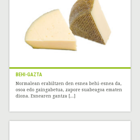
BEHI-GAZTA
Normalean erabiltzen den esnea behi-esnea da,
osoa edo gaingabetua, zapore suabeagoa ematen
diona. Esnearen gantza [...]