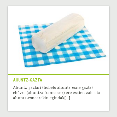
AHUNTZ-GAZTA
Ahuntz-gaztari (hobeto ahuntz-esne gazta)
chèvre (ahuntza frantsesez) ere esaten zaio eta
ahuntz-esnearekin egindak[...]