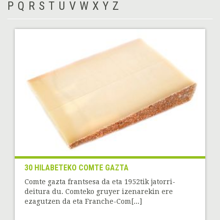
P
Q
R
S
T
U
V
W
X
Y
Z
30 HILABETEKO COMTE GAZTA
Comte gazta frantsesa da eta 1952tik jatorri-
deitura du. Comteko gruyer izenarekin ere
ezagutzen da eta Franche-Com[...]