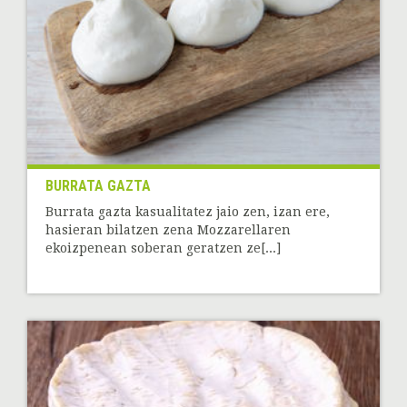
BURRATA GAZTA
Burrata gazta kasualitatez jaio zen, izan ere,
hasieran bilatzen zena Mozzarellaren
ekoizpenean soberan geratzen ze[...]