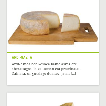
ARDI-GAZTA
Ardi-esnea behi-esnea baino askoz ere
aberatsagoa da gantzetan eta proteinatan.
Gainera, ur gutxiago duenez, jaten [...]