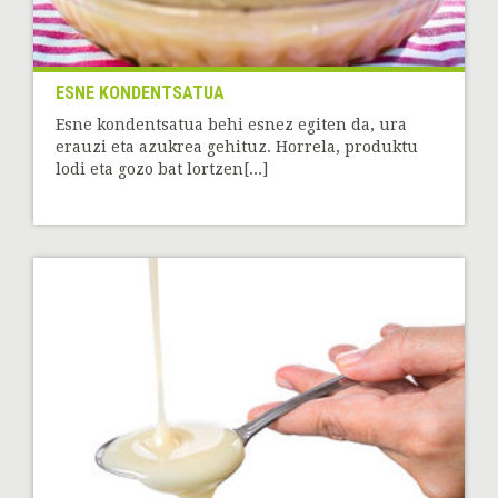
ESNE KONDENTSATUA
Esne kondentsatua behi esnez egiten da, ura
erauzi eta azukrea gehituz. Horrela, produktu
lodi eta gozo bat lortzen[...]