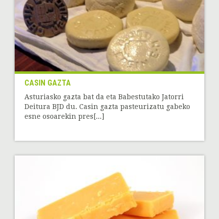
CASIN GAZTA
Asturiasko gazta bat da eta Babestutako Jatorri
Deitura BJD du. Casin gazta pasteurizatu gabeko
esne osoarekin pres[...]