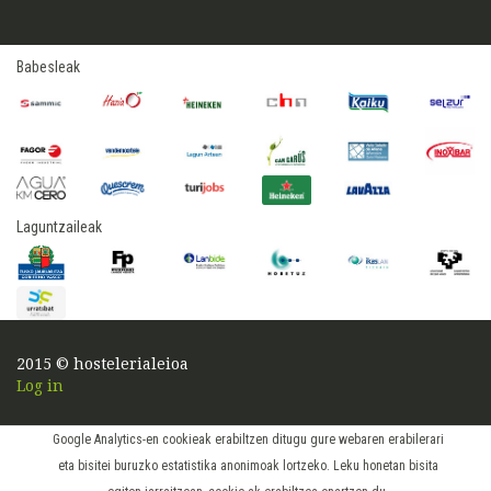
Babesleak
Laguntzaileak
2015 © hostelerialeioa
Log in
Google Analytics-en cookieak erabiltzen ditugu gure webaren erabilerari
eta bisitei buruzko estatistika anonimoak lortzeko. Leku honetan bisita