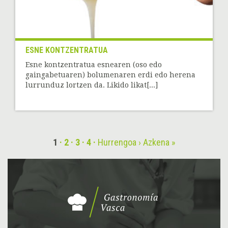
ESNE KONTZENTRATUA
Esne kontzentratua esnearen (oso edo
gaingabetuaren) bolumenaren erdi edo herena
lurrunduz lortzen da. Likido likat[...]
1
2
3
4
Hurrengoa ›
Azkena »