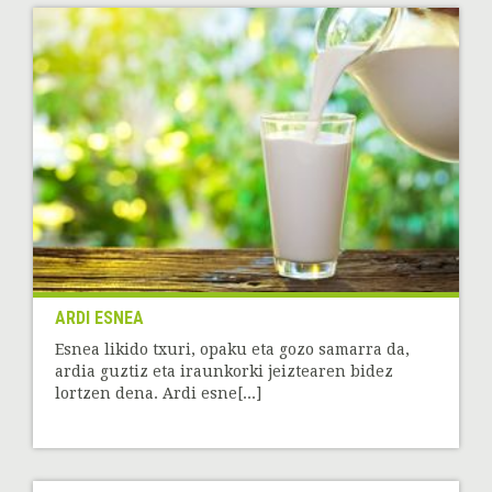
ARDI ESNEA
Esnea likido txuri, opaku eta gozo samarra da,
ardia guztiz eta iraunkorki jeiztearen bidez
lortzen dena. Ardi esne[...]