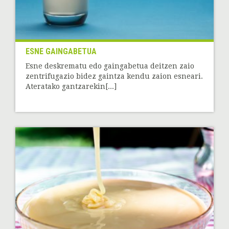
ESNE GAINGABETUA
Esne deskrematu edo gaingabetua deitzen zaio
zentrifugazio bidez gaintza kendu zaion esneari.
Ateratako gantzarekin[...]