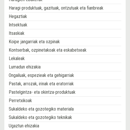
Haragi-produktuak, gazituak, ontzutuak eta fianbreak
Hegaztiak
Intsektuak
Itsaskiak
Koipe jangarriak eta ozpinak
Kontserbak, ozpinetakoak eta eskabetxeak
Lekaleak
Lumadun ehizakia
Ongailuak, espezieak eta gehigarriak
Pastak, arrozak, irinak eta eratorriak
Pastelgintza- eta okintza-produktuak
Perretxikoak
Sukaldeko eta gozotegiko materiala
Sukaldeko eta gozotegiko teknikak
Ugaztun ehizakia