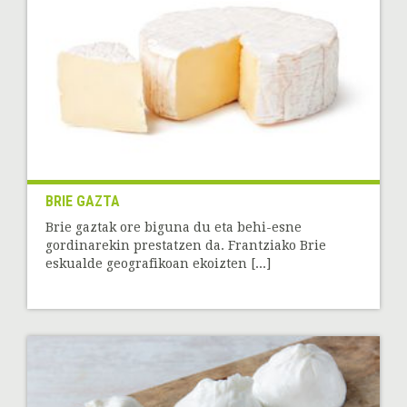
BRIE GAZTA
Brie gaztak ore biguna du eta behi-esne
gordinarekin prestatzen da. Frantziako Brie
eskualde geografikoan ekoizten [...]