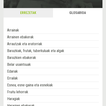
ERREZETAK
GLOSARIOA
Arrainak
Arrainen ebakerak
Arrautzak eta eratorriak
Barazkiak, frutak, tuberkuluak eta algak
Barazkien ebakerak
Belar usaintsuak
Edariak
Errailak
Esnea, esne-gaina eta esnekiak
Fruitu lehorrak
Haragiak
Haragien ebakerak