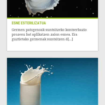
ESNE ESTERILIZATUA
Germen patogenoak suntsitzeko kontserbazio
prozesu bat aplikatzen zaion esnea. Era
guztietako germenak suntsitzen d[...]