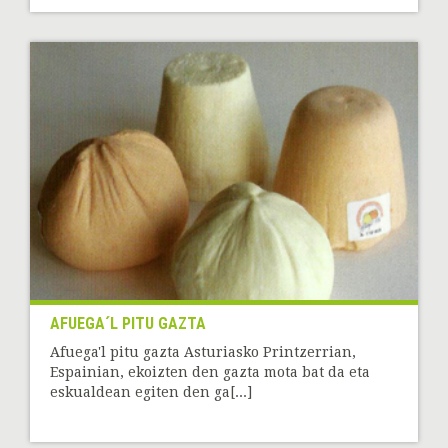
AFUEGA´L PITU GAZTA
Afuega'l pitu gazta Asturiasko Printzerrian,
Espainian, ekoizten den gazta mota bat da eta
eskualdean egiten den ga[...]