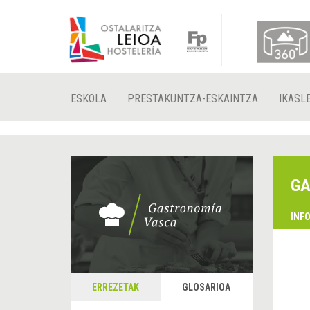
ESKOLA
PRESTAKUNTZA-ESKAINTZA
IKASL
GA
INF
ERREZETAK
GLOSARIOA