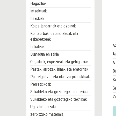
Hegaztiak
Intsektuak
Itsaskiak
Koipe jangarriak eta ozpinak
Kontserbak, ozpinetakoak eta
eskabetxeak
A
Lekaleak
Az
Lumadun ehizakia
Ongailuak, espezieak eta gehigarriak
A 
Pastak, arrozak, irinak eta eratorriak
Bu
Pastelgintza- eta okintza-produktuak
Ko
Perretxikoak
G
Sukaldeko eta gozotegiko materiala
Z
Sukaldeko eta gozotegiko teknikak
Ugaztun ehizakia
zerbitzuko materiala