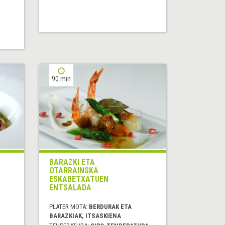
90 min
BARAZKI ETA
OTARRAINSKA
ESKABETXATUEN
ENTSALADA
PLATER MOTA:
BERDURAK ETA
BARAZKIAK, ITSASKIENA