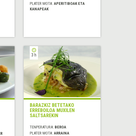
PLATER MOTA:
APERITIBOAK ETA
KANAPEAK
3 h
BARAZKIZ BETETAKO
ERREBOILOA MUXILEN
SALTSAREKIN
TENPERATURA:
BEROA
PLATER MOTA:
ARRAINA
ER