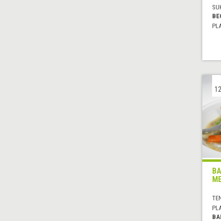
SU
BE
PL
12
BA
M
TE
PL
BA