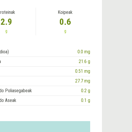
roteinak
Koipeak
2.9
0.6
g
g
dioa)
0.0 mg
a
21.6 g
0.51 mg
27.7 mg
do Poliasegabeak
0.2 g
do Aseak
0.1 g