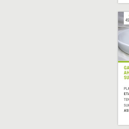
45
GA
AH
SU
PL
ET
TE
SU
AS