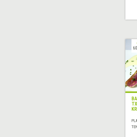
60
BA
TX
KR
PL
TE