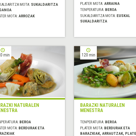
PLATER MOTA:
ARRAINA
KALDARITZA MOTA:
SUKALDARITZA
TENPERATURA:
BEROA
GANOA
SUKALDARITZA MOTA:
EUSKAL
ATER MOTA:
ARROZAK
SUKALDARITZA
0 min
120 min
RAZKI NATURALEN
BARAZKI NATURALEN
ENESTRA
MENESTRA
NPERATURA:
BEROA
TENPERATURA:
BEROA
ATER MOTA:
BERDURAK ETA
PLATER MOTA:
BERDURAK ETA
RAZKIAK
BARAZKIAK, ARRAUTZAK, PLAT