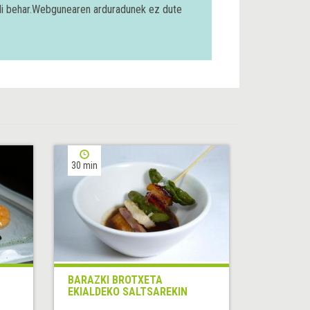
bili behar.Webgunearen arduradunek ez dute
30 min
BARAZKI BROTXETA
EKIALDEKO SALTSAREKIN