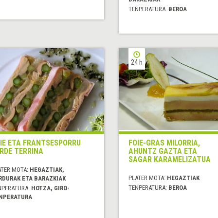
TENPERATURA:
BEROA
24 h
IE ETA FRANTSESPORRU
FOIE-GRAS MILORRIA,
RDE TERRINA
AHUNTZ GAZTA ETA
SAGAR KARAMELIZATUA
ATER MOTA:
HEGAZTIAK,
PLATER MOTA:
HEGAZTIAK
RDURAK ETA BARAZKIAK
TENPERATURA:
BEROA
NPERATURA:
HOTZA, GIRO-
NPERATURA