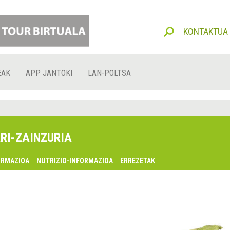
KONTAKTUA
EAK
APP JANTOKI
LAN-POLTSA
RI-ZAINZURIA
ORMAZIOA
NUTRIZIO-INFORMAZIOA
ERREZETAK