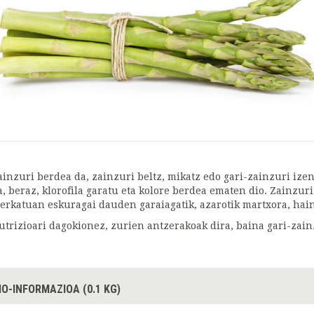
ainzuri berdea da, zainzuri beltz, mikatz edo gari-zainzuri iz
a, beraz, klorofila garatu eta kolore berdea ematen dio. Zainzur
erkatuan eskuragai dauden garaiagatik, azarotik martxora, hai
utrizioari dagokionez, zurien antzerakoak dira, baina gari-zai
IO-INFORMAZIOA (0.1 KG)