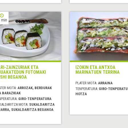
 min
RI-ZAINZURIAK ETA
IZOKIN ETA ANTXOA
UAKATEDUN FUTOMAKI
MARINATUEN TERRINA
SHI BEGANOA
PLATER MOTA:
ARRAINA
ATER MOTA:
ARROZAK, BERDURAK
TENPERATURA:
GIRO-TENPERATU
A BARAZKIAK
HOTZA
NPERATURA:
GIRO-TENPERATURA
KALDARITZA MOTA:
SUKALDARITZA
IARRA, SUKALDARITZA BEGANOA