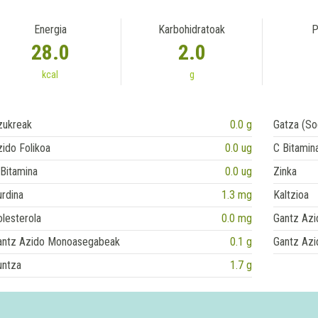
Energia
Karbohidratoak
P
28.0
2.0
kcal
g
zukreak
0.0 g
Gatza (So
ido Folikoa
0.0 ug
C Bitamin
Bitamina
0.0 ug
Zinka
rdina
1.3 mg
Kaltzioa
lesterola
0.0 mg
Gantz Azi
antz Azido Monoasegabeak
0.1 g
Gantz Azi
untza
1.7 g