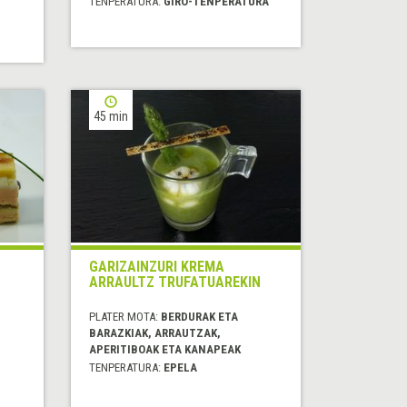
TENPERATURA:
GIRO-TENPERATURA
45 min
GARIZAINZURI KREMA
ARRAULTZ TRUFATUAREKIN
PLATER MOTA:
BERDURAK ETA
BARAZKIAK, ARRAUTZAK,
APERITIBOAK ETA KANAPEAK
TENPERATURA:
EPELA