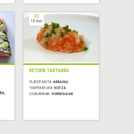
10 min
KETUEN TARTARRA
PLATER MOTA:
ARRAINA
TENPERATURA:
HOTZA
RA,
OSAGARRIAK:
HORNIGAIAK