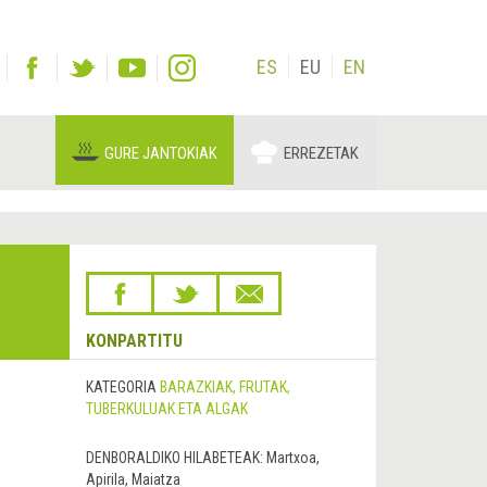
ES
EU
EN
GURE JANTOKIAK
ERREZETAK
KONPARTITU
KATEGORIA
BARAZKIAK, FRUTAK,
TUBERKULUAK ETA ALGAK
DENBORALDIKO HILABETEAK:
Martxoa,
Apirila, Maiatza