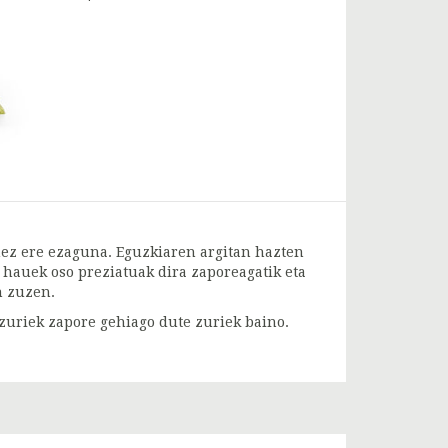
enez ere ezaguna. Eguzkiaren argitan hazten
i hauek oso preziatuak dira zaporeagatik eta
n zuzen.
nzuriek zapore gehiago dute zuriek baino.