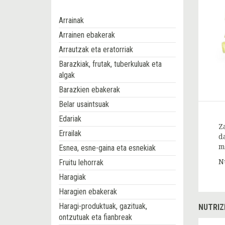
Arrainak
Arrainen ebakerak
Arrautzak eta eratorriak
Barazkiak, frutak, tuberkuluak eta
algak
Barazkien ebakerak
Belar usaintsuak
Edariak
Z
Errailak
d
m
Esnea, esne-gaina eta esnekiak
Fruitu lehorrak
N
Haragiak
Haragien ebakerak
Haragi-produktuak, gazituak,
NUTRIZ
ontzutuak eta fianbreak