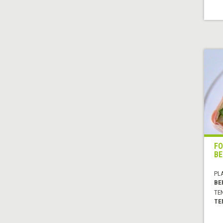
FO
BE
PL
BE
TE
TE