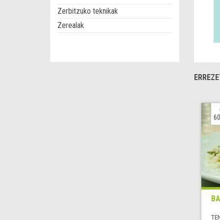
Zerbitzuko teknikak
Zerealak
ERREZE
60
BA
TE