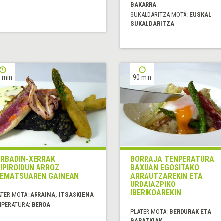
BAKARRA
SUKALDARITZA MOTA:
EUSKAL
SUKALDARITZA
 min
90 min
RBADIN-XERRAK
BORRAJA TENPERATURA
IPIROIDUN ARROZ
BAXUAN EGOSITAKO
EMATSUAREN GAINEAN
ARRAUTZAREKIN ETA
URDAIAZPIKO
IBERIKOAREKIN
ATER MOTA:
ARRAINA, ITSASKIENA
NPERATURA:
BEROA
PLATER MOTA:
BERDURAK ETA
BARAZKIAK