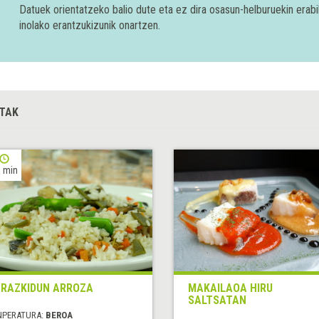
Datuek orientatzeko balio dute eta ez dira osasun-helburuekin era
inolako erantzukizunik onartzen.
TAK
 min
RAZKIDUN ARROZA
MAKAILAOA HIRU
SALTSATAN
NPERATURA:
BEROA