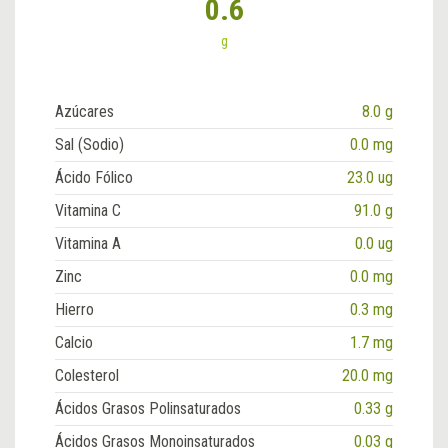
0.6
g
Azúcares
8.0 g
Sal (Sodio)
0.0 mg
Ácido Fólico
23.0 ug
Vitamina C
91.0 g
Vitamina A
0.0 ug
Zinc
0.0 mg
Hierro
0.3 mg
Calcio
1.7 mg
Colesterol
20.0 mg
Ácidos Grasos Polinsaturados
0.33 g
Ácidos Grasos Monoinsaturados
0.03 g