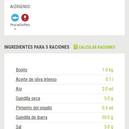
ALÉRGENOS:
Pescad
Sulfitos
o
INGREDIENTES PARA 5 RACIONES
CALCULAR RACIONES
Bonito
1.0 kg
Aceite de oliva intenso
0.1 l
Ajo
2.0 ud
Guindilla seca
5.0 g
Pimiento del piquillo
0.5 ud
Guindilla de ibarra
50.0 g
Sal
5.0 g