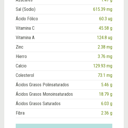
Sal (Sodio)
615.39 mg
Ácido Fólico
60.3 ug
Vitamina C
45.58 g
Vitamina A
124.8 ug
Zinc
2.38 mg
Hierro
3.76 mg
Calcio
129.93 mg
Colesterol
73.1 mg
Ácidos Grasos Polinsaturados
5.46 g
Ácidos Grasos Monoinsaturados
18.79 g
Ácidos Grasos Saturados
6.03 g
Fibra
2.36 g