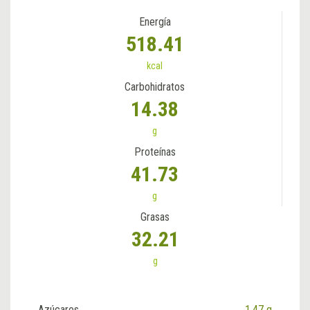
Energía
518.41
kcal
Carbohidratos
14.38
g
Proteínas
41.73
g
Grasas
32.21
g
Azúcares
1.47 g