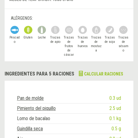
ALÉRGENOS:
Pescad
Gluten
Leche
Trazas
Trazas
Trazas
Trazas
Trazas
Trazas
o
de apio
de
de
de
de soja
de
frutos
huevos
mostaz
sésam
de
a
o
cáscar
a
INGREDIENTES PARA 5 RACIONES
CALCULAR RACIONES
Pan de molde
0.3 ud
Pimiento del piquillo
2.5 ud
Lomo de bacalao
0.1 kg
Guindilla seca
0.5 g