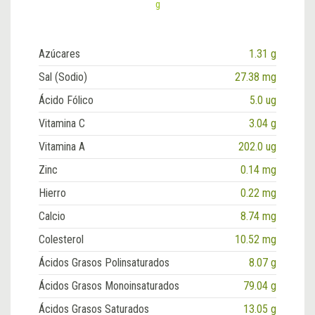
g
Azúcares
1.31 g
Sal (Sodio)
27.38 mg
Ácido Fólico
5.0 ug
Vitamina C
3.04 g
Vitamina A
202.0 ug
Zinc
0.14 mg
Hierro
0.22 mg
Calcio
8.74 mg
Colesterol
10.52 mg
Ácidos Grasos Polinsaturados
8.07 g
Ácidos Grasos Monoinsaturados
79.04 g
Ácidos Grasos Saturados
13.05 g