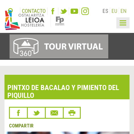
CONTACTO
ES
EU
EN
Togg
navig
PINTXO DE BACALAO Y PIMIENTO DEL
PIQUILLO
COMPARTIR