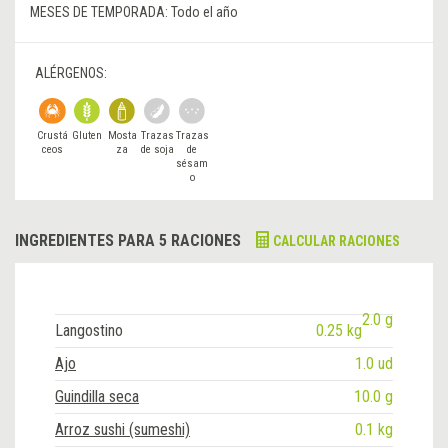
MESES DE TEMPORADA:
Todo el año
ALÉRGENOS:
Crustá
Gluten
Mosta
Trazas
Trazas
ceos
za
de soja
de
sésam
o
INGREDIENTES PARA 5 RACIONES
CALCULAR RACIONES
2.0 g
Langostino
0.25 kg
Ajo
1.0 ud
Guindilla seca
10.0 g
Arroz sushi (sumeshi)
0.1 kg