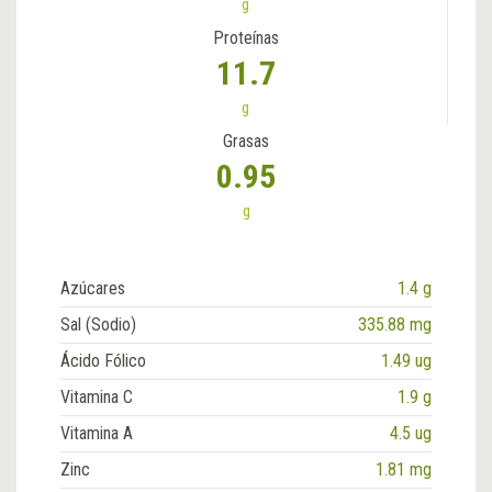
g
Proteínas
11.7
g
Grasas
0.95
g
Azúcares
1.4 g
Sal (Sodio)
335.88 mg
Ácido Fólico
1.49 ug
Vitamina C
1.9 g
Vitamina A
4.5 ug
Zinc
1.81 mg